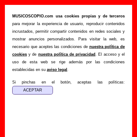
“Mi caracola loca”, canción de Sr. Chinarro
(Letra e información)
MUSICOSCOPIO.com usa cookies propias y de terceros
para mejorar la experiencia de usuario, reproducir contenidos
>
>
>
Portada
Sr. Chinarro
Canciones
Mi caracola loca
incrustados, permitir compartir contenidos en redes sociales y
Esta página pretende recopilar todo tipo de información
mostrar anuncios personalizados. Para visitar la web, es
sobre la
canción "Mi caracola loca
" interpretada por
Sr.
necesario que aceptes las condiciones de
nuestra política de
Chinarro
. Además de su letra, también aparecerá
cookies
y de
nuestra política de privacidad
. El acceso y el
información sobre el autor o los autores, sobre los discos en
uso de esta web se rige además por las condiciones
los que está incluido este tema, sobre la grabación del
establecidas en su
aviso legal
.
mismo, sobre versiones a cargo de otros grupos... Si
encuentras errores o tienes información adicional, puedes
Si pinchas en el botón, aceptas las políticas:
ayudar a
completar esta información
.
Autores, versiones, ediciones... de “Mi caracola
loca”