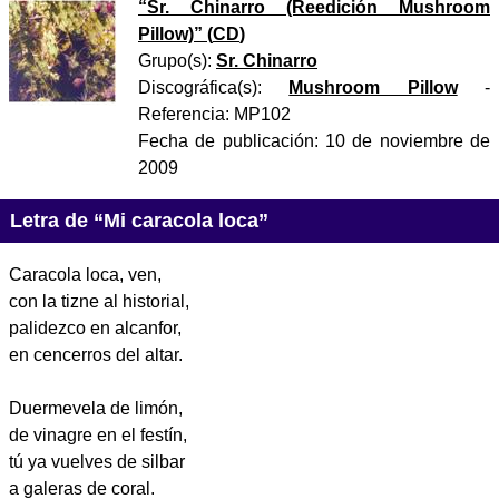
“
Sr. Chinarro (Reedición Mushroom
Pillow)
” (
CD
)
Grupo(s):
Sr. Chinarro
Discográfica(s):
Mushroom Pillow
-
Referencia:
MP102
Fecha de publicación:
10 de noviembre de
2009
Letra de “Mi caracola loca”
Caracola loca, ven,
con la tizne al historial,
palidezco en alcanfor,
en cencerros del altar.
Duermevela de limón,
de vinagre en el festín,
tú ya vuelves de silbar
a galeras de coral.