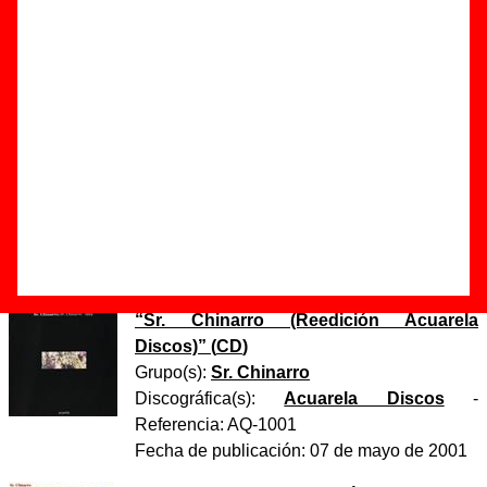
Autor(es) de la letra - Antonio Luque
Autor(es) de la música - Antonio Luque
Discos en los que aparece “Mi caracola loca”
“
Sr. Chinarro
” (
CD
)
Grupo(s):
Sr. Chinarro
Discográfica(s):
Acuarela Discos
-
Referencia:
????
Fecha de publicación:
1994
“
Sr. Chinarro (Reedición Acuarela
Discos)
” (
CD
)
Grupo(s):
Sr. Chinarro
Discográfica(s):
Acuarela Discos
-
Referencia:
AQ-1001
Fecha de publicación:
07 de mayo de 2001