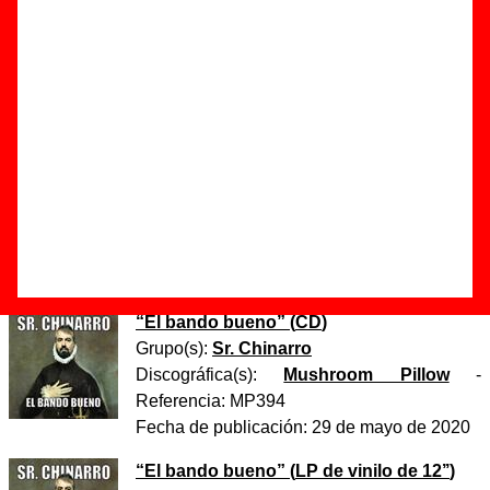
Autor(es) de la letra - ????
Autor(es) de la música - ????
Discos en los que aparece “Una famiglia reale”
“
Una famiglia reale
” (
Single digital
)
Grupo(s):
Sr. Chinarro
Discográfica(s):
Mushroom Pillow
-
Referencia:
????
Fecha de publicación:
07 de mayo de 2020
“
El bando bueno
” (
CD
)
Grupo(s):
Sr. Chinarro
Discográfica(s):
Mushroom Pillow
-
Referencia:
MP394
Fecha de publicación:
29 de mayo de 2020
“
El bando bueno
” (
LP de vinilo de 12’’
)