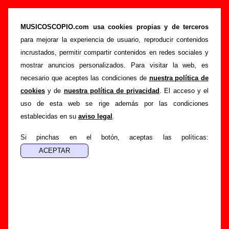
“Una famiglia reale”, canción de Sr. Chinarro
(Letra e información)
MUSICOSCOPIO.com usa cookies propias y de terceros
para mejorar la experiencia de usuario, reproducir contenidos
>
>
>
Portada
Sr. Chinarro
Canciones
Una famiglia reale
incrustados, permitir compartir contenidos en redes sociales y
Esta página pretende recopilar todo tipo de información
mostrar anuncios personalizados. Para visitar la web, es
sobre la
canción "Una famiglia reale
" interpretada por
Sr.
necesario que aceptes las condiciones de
nuestra política de
Chinarro
. Además de su letra, también aparecerá
cookies
y de
nuestra política de privacidad
. El acceso y el
información sobre el autor o los autores, sobre los discos en
uso de esta web se rige además por las condiciones
los que está incluido este tema, sobre la grabación del
establecidas en su
aviso legal
.
mismo, sobre versiones a cargo de otros grupos... Si
encuentras errores o tienes información adicional, puedes
Si pinchas en el botón, aceptas las políticas:
ayudar a
completar esta información
.
Autores, versiones, ediciones... de “Una famiglia
reale”