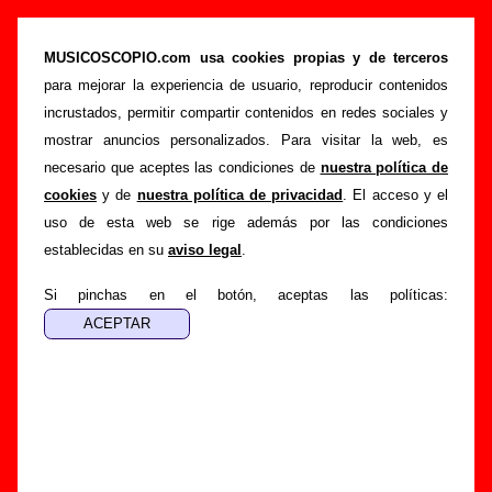
“Mi utopía”, canción de Sr. Chinarro (Letra e
información)
MUSICOSCOPIO.com usa cookies propias y de terceros
para mejorar la experiencia de usuario, reproducir contenidos
>
>
>
Portada
Sr. Chinarro
Canciones
Mi utopía
incrustados, permitir compartir contenidos en redes sociales y
Esta página pretende recopilar todo tipo de información
mostrar anuncios personalizados. Para visitar la web, es
sobre la
canción "Mi utopía
" interpretada por
Sr. Chinarro
.
necesario que aceptes las condiciones de
nuestra política de
Además de su letra, también aparecerá información sobre el
cookies
y de
nuestra política de privacidad
. El acceso y el
autor o los autores, sobre los discos en los que está incluido
uso de esta web se rige además por las condiciones
este tema, sobre la grabación del mismo, sobre versiones a
establecidas en su
aviso legal
.
cargo de otros grupos... Si encuentras errores o tienes
información adicional, puedes ayudar a
completar esta
Si pinchas en el botón, aceptas las políticas:
información
.
Autores, versiones, ediciones... de “Mi utopía”