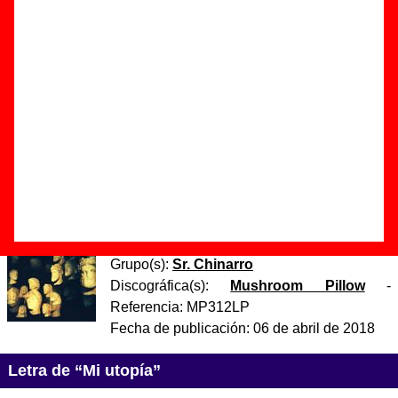
Autor(es) de la letra - Antonio Luque
Autor(es) de la música - Antonio Luque
Discos en los que aparece “Mi utopía”
“
Asunción
” (
CD
)
Grupo(s):
Sr. Chinarro
Discográfica(s):
Mushroom Pillow
-
Referencia:
MP312
Fecha de publicación:
06 de abril de 2018
“
Asunción
” (
LP de vinilo de 12’’
)
Grupo(s):
Sr. Chinarro
Discográfica(s):
Mushroom Pillow
-
Referencia:
MP312LP
Fecha de publicación:
06 de abril de 2018
Letra de “Mi utopía”