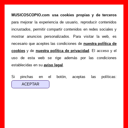
“Maravilla (Fandango tropical)”, canción de Sr.
Chinarro (Letra e información)
MUSICOSCOPIO.com usa cookies propias y de terceros
para mejorar la experiencia de usuario, reproducir contenidos
>
>
Portada
Sr. Chinarro
Canciones
incrustados, permitir compartir contenidos en redes sociales y
>
Maravilla (Fandango tropical)
mostrar anuncios personalizados. Para visitar la web, es
necesario que aceptes las condiciones de
nuestra política de
Esta página pretende recopilar todo tipo de información
cookies
y de
nuestra política de privacidad
. El acceso y el
sobre la
canción "Maravilla (Fandango tropical)
"
uso de esta web se rige además por las condiciones
interpretada por
Sr. Chinarro
. Además de su letra, también
establecidas en su
aviso legal
.
aparecerá información sobre el autor o los autores, sobre los
discos en los que está incluido este tema, sobre la grabación
Si pinchas en el botón, aceptas las políticas:
del mismo, sobre versiones a cargo de otros grupos... Si
encuentras errores o tienes información adicional, puedes
ayudar a
completar esta información
.
Autores, versiones, ediciones... de “Maravilla