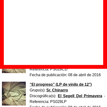
(Fandango tropical)”
Autor(es) de la letra - Antonio Luque
Autor(es) de la música - Antonio Luque
Discos en los que aparece “Maravilla (Fandango
tropical)”
“
El progreso
” (
CD digipack
)
Grupo(s):
Sr. Chinarro
Discográfica(s):
El Segell Del Primavera
-
Referencia:
PS028CD
Fecha de publicación:
08 de abril de 2016
“
El progreso
” (
LP de vinilo de 12’’
)
Grupo(s):
Sr. Chinarro
Discográfica(s):
El Segell Del Primavera
-
Referencia:
PS028LP