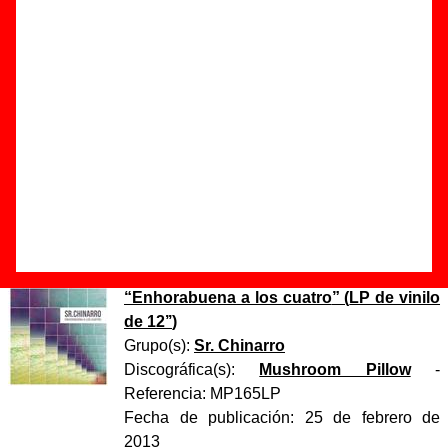
Autor(es) de la letra - ????
Autor(es) de la música - ????
Discos en los que aparece “Stella Maris”
“
Enhorabuena a los cuatro
” (
CD
)
Grupo(s):
Sr. Chinarro
Discográfica(s):
Mushroom Pillow
-
Referencia:
MP165
Fecha de publicación:
25 de febrero de
2013
“
Enhorabuena a los cuatro
” (
LP de vinilo
de 12’’
)
Grupo(s):
Sr. Chinarro
Discográfica(s):
Mushroom Pillow
-
Referencia:
MP165LP
Fecha de publicación:
25 de febrero de
2013