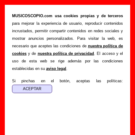
“Stella Maris”, canción de Sr. Chinarro (Letra e
información)
MUSICOSCOPIO.com usa cookies propias y de terceros
para mejorar la experiencia de usuario, reproducir contenidos
>
>
>
Portada
Sr. Chinarro
Canciones
Stella Maris
incrustados, permitir compartir contenidos en redes sociales y
Esta página pretende recopilar todo tipo de información
mostrar anuncios personalizados. Para visitar la web, es
sobre la
canción "Stella Maris
" interpretada por
Sr.
necesario que aceptes las condiciones de
nuestra política de
Chinarro
. Además de su letra, también aparecerá
cookies
y de
nuestra política de privacidad
. El acceso y el
información sobre el autor o los autores, sobre los discos en
uso de esta web se rige además por las condiciones
los que está incluido este tema, sobre la grabación del
establecidas en su
aviso legal
.
mismo, sobre versiones a cargo de otros grupos... Si
encuentras errores o tienes información adicional, puedes
Si pinchas en el botón, aceptas las políticas:
ayudar a
completar esta información
.
Autores, versiones, ediciones... de “Stella Maris”