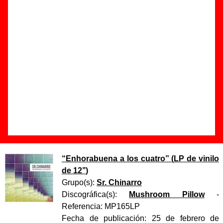
Autor(es) de la letra - ????
Autor(es) de la música - ????
Discos en los que aparece “Tu amigo especial”
“
Enhorabuena a los cuatro
” (
CD
)
Grupo(s):
Sr. Chinarro
Discográfica(s):
Mushroom Pillow
-
Referencia:
MP165
Fecha de publicación:
25 de febrero de
2013
“
Enhorabuena a los cuatro
” (
LP de vinilo
de 12’’
)
Grupo(s):
Sr. Chinarro
Discográfica(s):
Mushroom Pillow
-
Referencia:
MP165LP
Fecha de publicación:
25 de febrero de