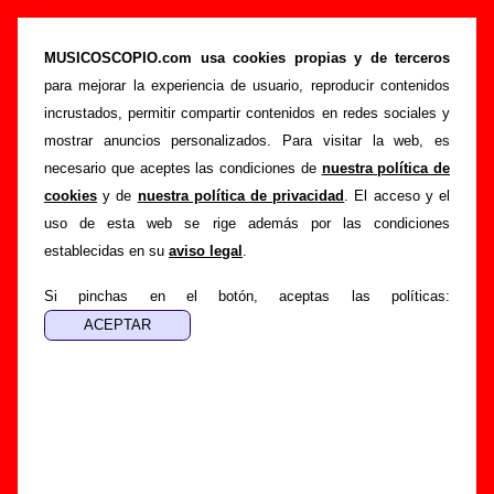
“Tu amigo especial”, canción de Sr. Chinarro
(Letra e información)
MUSICOSCOPIO.com usa cookies propias y de terceros
para mejorar la experiencia de usuario, reproducir contenidos
>
>
>
Portada
Sr. Chinarro
Canciones
Tu amigo especial
incrustados, permitir compartir contenidos en redes sociales y
Esta página pretende recopilar todo tipo de información
mostrar anuncios personalizados. Para visitar la web, es
sobre la
canción "Tu amigo especial
" interpretada por
Sr.
necesario que aceptes las condiciones de
nuestra política de
Chinarro
. Además de su letra, también aparecerá
cookies
y de
nuestra política de privacidad
. El acceso y el
información sobre el autor o los autores, sobre los discos en
uso de esta web se rige además por las condiciones
los que está incluido este tema, sobre la grabación del
establecidas en su
aviso legal
.
mismo, sobre versiones a cargo de otros grupos... Si
encuentras errores o tienes información adicional, puedes
Si pinchas en el botón, aceptas las políticas:
ayudar a
completar esta información
.
Autores, versiones, ediciones... de “Tu amigo
especial”