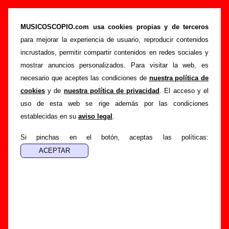
“La buena”, canción de Sr. Chinarro (Letra e
información)
MUSICOSCOPIO.com usa cookies propias y de terceros
para mejorar la experiencia de usuario, reproducir contenidos
>
>
>
Portada
Sr. Chinarro
Canciones
La buena
incrustados, permitir compartir contenidos en redes sociales y
Esta página pretende recopilar todo tipo de información
mostrar anuncios personalizados. Para visitar la web, es
sobre la
canción "La buena
" interpretada por
Sr. Chinarro
.
necesario que aceptes las condiciones de
nuestra política de
Además de su letra, también aparecerá información sobre el
cookies
y de
nuestra política de privacidad
. El acceso y el
autor o los autores, sobre los discos en los que está incluido
uso de esta web se rige además por las condiciones
este tema, sobre la grabación del mismo, sobre versiones a
establecidas en su
aviso legal
.
cargo de otros grupos... Si encuentras errores o tienes
información adicional, puedes ayudar a
completar esta
Si pinchas en el botón, aceptas las políticas:
información
.
Autores, versiones, ediciones... de “La buena”