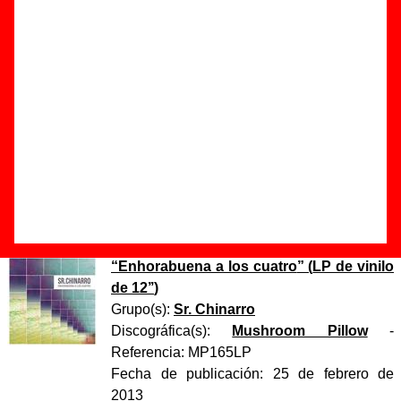
Autor(es) de la letra - ????
Autor(es) de la música - ????
Discos en los que aparece “La buena”
“
Enhorabuena a los cuatro
” (
CD
)
Grupo(s):
Sr. Chinarro
Discográfica(s):
Mushroom Pillow
-
Referencia:
MP165
Fecha de publicación:
25 de febrero de
2013
“
Enhorabuena a los cuatro
” (
LP de vinilo
de 12’’
)
Grupo(s):
Sr. Chinarro
Discográfica(s):
Mushroom Pillow
-
Referencia:
MP165LP
Fecha de publicación:
25 de febrero de
2013