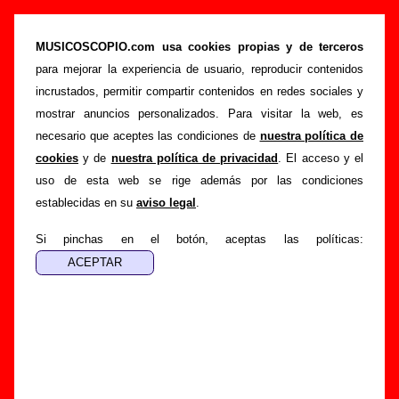
“San Antonio”, canción de Sr. Chinarro (Letra
e información)
MUSICOSCOPIO.com usa cookies propias y de terceros
para mejorar la experiencia de usuario, reproducir contenidos
>
>
>
Portada
Sr. Chinarro
Canciones
San Antonio
incrustados, permitir compartir contenidos en redes sociales y
Esta página pretende recopilar todo tipo de información
mostrar anuncios personalizados. Para visitar la web, es
sobre la
canción "San Antonio
" interpretada por
Sr.
necesario que aceptes las condiciones de
nuestra política de
Chinarro
. Además de su letra, también aparecerá
cookies
y de
nuestra política de privacidad
. El acceso y el
información sobre el autor o los autores, sobre los discos en
uso de esta web se rige además por las condiciones
los que está incluido este tema, sobre la grabación del
establecidas en su
aviso legal
.
mismo, sobre versiones a cargo de otros grupos... Si
encuentras errores o tienes información adicional, puedes
Si pinchas en el botón, aceptas las políticas:
ayudar a
completar esta información
.
Autores, versiones, ediciones... de “San Antonio”