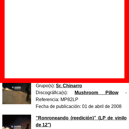
Autor(es) de la letra - ????
Autor(es) de la música - ????
Discos en los que aparece “San Antonio”
“
Ronroneando
” (
CD
)
Grupo(s):
Sr. Chinarro
Discográfica(s):
Mushroom Pillow
-
Referencia:
MP82
Fecha de publicación:
01 de abril de 2008
“
Ronroneando
” (
LP de vinilo de 12’’
)
Grupo(s):
Sr. Chinarro
Discográfica(s):
Mushroom Pillow
-
Referencia:
MP82LP
Fecha de publicación:
01 de abril de 2008
“
Ronroneando (reedición)
” (
LP de vinilo
de 12’’
)