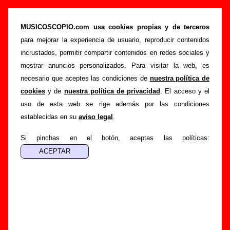
“¿De qué vas?”, canción de Siniestro Total
(Letra e información)
MUSICOSCOPIO.com usa cookies propias y de terceros
para mejorar la experiencia de usuario, reproducir contenidos
>
>
>
Portada
Siniestro Total
Canciones
¿De qué vas?
incrustados, permitir compartir contenidos en redes sociales y
Esta página pretende recopilar todo tipo de información
mostrar anuncios personalizados. Para visitar la web, es
sobre la
canción "¿De qué vas?
" interpretada por
necesario que aceptes las condiciones de
nuestra política de
Siniestro Total
. Además de su letra, también aparecerá
cookies
y de
nuestra política de privacidad
. El acceso y el
información sobre el autor o los autores, sobre los discos en
uso de esta web se rige además por las condiciones
los que está incluido este tema, sobre la grabación del
establecidas en su
aviso legal
.
mismo, sobre versiones a cargo de otros grupos... Si
encuentras errores o tienes información adicional, puedes
Si pinchas en el botón, aceptas las políticas:
ayudar a
completar esta información
.
Autores, versiones, ediciones... de “¿De qué
vas?”