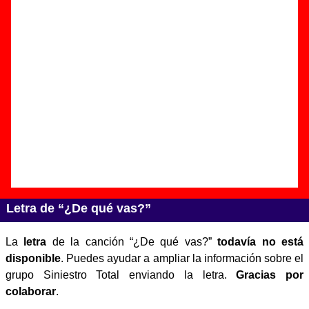
Autor(es) de la letra - Rosendo Mercado
Autor(es) de la música - Rosendo Mercado
Discos en los que aparece “¿De qué vas?”
“
Agradecidos ... Rosendo
” (
CD
)
Grupo(s):
Varios artistas
Discográfica(s):
BMG Music Spain
-
Referencia:
????
Fecha de publicación:
1997
Letra de “¿De qué vas?”
La
letra
de la canción “¿De qué vas?”
todavía no está
disponible
. Puedes ayudar a ampliar la información sobre el
grupo Siniestro Total enviando la letra.
Gracias por
colaborar
.