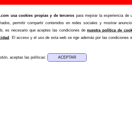
pportunity”, canción de Siniestro Total (Letra e i
om usa cookies propias y de terceros
para mejorar la experiencia de u
>
>
 Total
Canciones
The land of opportunity
stados, permitir compartir contenidos en redes sociales y mostrar anuncio
de recopilar todo tipo de información sobre la
canción "The la
web, es necesario que aceptes las condiciones de
nuestra política de coo
niestro Total
. Además de su letra, también aparecerá informaci
acidad
. El acceso y el uso de esta web se rige además por las condiciones 
los discos en los que está incluido este tema, sobre la grabac
de otros grupos... Si encuentras errores o tienes informació
otón, aceptas las políticas:
r esta información
.
nes, ediciones... de “The land of opportunity”
a - ????
sica - ????
 aparece “The land of opportunity”