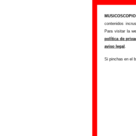
“The land of o
MUSICOSCOPIO.c
>
Portada
Siniestro
contenidos incru
Esta página preten
Para visitar la 
interpretada por
Si
política de priv
los autores, sobre 
aviso legal
.
versiones a cargo 
Si pinchas en el b
ayudar a
completa
Autores, versio
Autor(es) de la letr
Autor(es) de la mú
Discos en los que