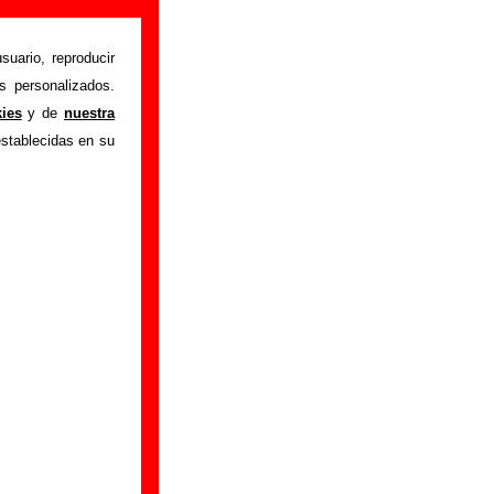
nformación)
suario, reproducir
s personalizados.
nd of opportunity
"
kies
y de
nuestra
ón sobre el autor o
establecidas en su
ión del mismo, sobre
n adicional, puedes