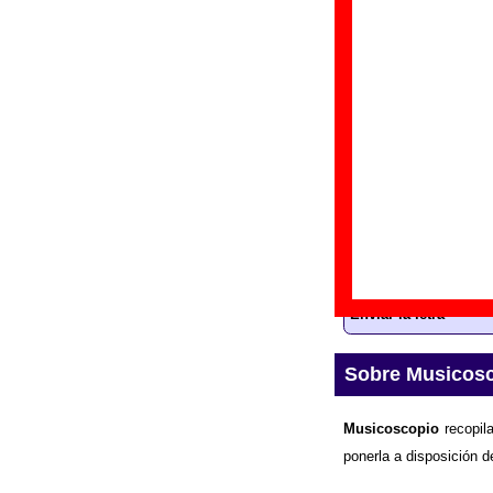
“
M
Gr
Di
Fe
Letra de “The l
La
letra
de la can
ampliar la informac
Enviar la letra
Sobre Musicos
Musicoscopio
recopila
ponerla a disposición d