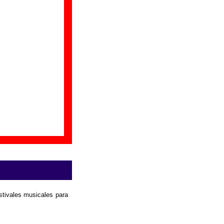
. Puedes ayudar a
r colaborar
.
estivales musicales para