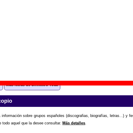
area de música - NÓS SÓS S.O.S.
” (
CD
)
upo(s):
Varios artistas
scográfica(s):
BOA Music
- Referencia:
BOA 05002021
cha de publicación:
2003
and of opportunity”
ción “The land of opportunity”
todavía no está disponible
ión sobre el grupo Siniestro Total enviando la letra.
Gracias po
Más letras de Siniestro Total
copio
 información sobre grupos españoles (discografias, biografías, letras...) y f
e todo aquel que la desee consultar.
Más detalles
.