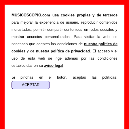
“Through the daylight”, canción de Sidonie
(Letra e información)
MUSICOSCOPIO.com usa cookies propias y de terceros
para mejorar la experiencia de usuario, reproducir contenidos
>
>
>
Portada
Sidonie
Canciones
Through the daylight
incrustados, permitir compartir contenidos en redes sociales y
Esta página pretende recopilar todo tipo de información
mostrar anuncios personalizados. Para visitar la web, es
sobre la
canción "Through the daylight
" interpretada por
necesario que aceptes las condiciones de
nuestra política de
Sidonie
. Además de su letra, también aparecerá información
cookies
y de
nuestra política de privacidad
. El acceso y el
sobre el autor o los autores, sobre los discos en los que está
uso de esta web se rige además por las condiciones
incluido este tema, sobre la grabación del mismo, sobre
establecidas en su
aviso legal
.
versiones a cargo de otros grupos... Si encuentras errores o
tienes información adicional, puedes ayudar a
completar
Si pinchas en el botón, aceptas las políticas:
esta información
.
Autores, versiones, ediciones... de “Through the
daylight”