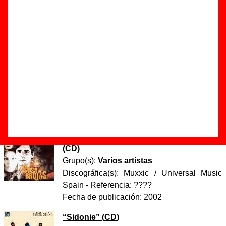
Autor(es) de la letra - Sidonie / Roger Salas
Autor(es) de la música - Sidonie / Roger Salas
Hay dos versiones de esta canción. La versión del CD
"Sidonie" dura 5:35 mientras que la del EP "Let it shine" es
más corta, 4:20, y tiene otro título, "The birds are flying high
(Through the daylight)".
Discos en los que aparece “Through the daylight”
“
Cosa de brujas (Banda sonora original)
”
(
CD
)
Grupo(s):
Varios artistas
Discográfica(s):
Muxxic / Universal Music
Spain
- Referencia:
????
Fecha de publicación:
2002
“
Sidonie
” (
CD
)