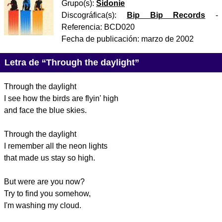
Grupo(s):
Sidonie
Discográfica(s):
Bip Bip Records
-
Referencia:
BCD020
Fecha de publicación:
marzo de 2002
Letra de “Through the daylight”
Through the daylight
I see how the birds are flyin' high
and face the blue skies.
Through the daylight
I remember all the neon lights
that made us stay so high.
But were are you now?
Try to find you somehow,
I'm washing my cloud.