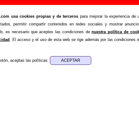
iedad”, canción de Sidonie (Letra e información
om usa cookies propias y de terceros
para mejorar la experiencia de u
>
>
Canciones
Ataque de ansiedad
stados, permitir compartir contenidos en redes sociales y mostrar anuncio
de recopilar todo tipo de información sobre la
canción "At
web, es necesario que aceptes las condiciones de
nuestra política de coo
idonie
. Además de su letra, también aparecerá información s
acidad
. El acceso y el uso de esta web se rige además por las condiciones 
 discos en los que está incluido este tema, sobre la grabaci
de otros grupos... Si encuentras errores o tienes informació
otón, aceptas las políticas:
r esta información
.
nes, ediciones... de “Ataque de ansiedad”
a - ????
sica - ????
e aparece “Ataque de ansiedad”