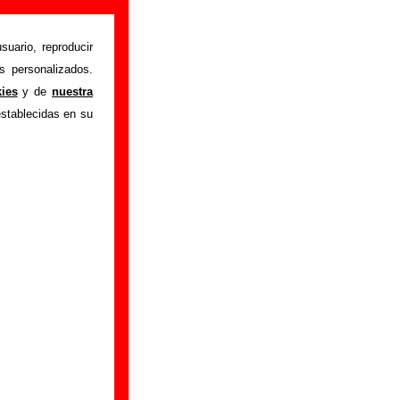
)
suario, reproducir
s personalizados.
aque de ansiedad
"
kies
y de
nuestra
obre el autor o los
establecidas en su
ón del mismo, sobre
n adicional, puedes