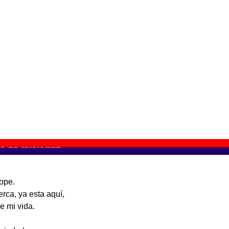
l regreso de Abba
” (
CD digipack
)
upo(s):
Sidonie
scográfica(s):
Sony Music Entertainment España
- Referencia:
?
cha de publicación:
02 de octubre de 2020
l regreso de Abba
” (
2 LPs de vinilo
)
upo(s):
Sidonie
scográfica(s):
Sony Music Entertainment España
- Referencia:
?
cha de publicación:
16 de octubre de 2020
ue de ansiedad”
lope.
erca, ya esta aquí,
e mi vida.