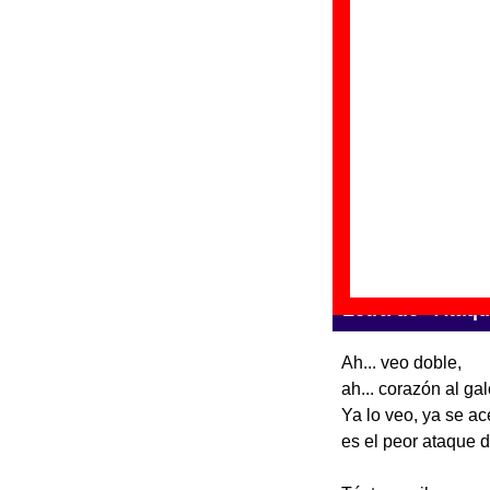
“
E
Gr
Di
Fe
“
E
Gr
Di
Fe
Letra de “Ataq
Ah... veo doble,
ah... corazón al ga
Ya lo veo, ya se ac
es el peor ataque d