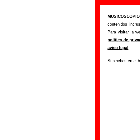
“Ataque de ans
MUSICOSCOPIO.c
>
Portada
Sidonie
contenidos incru
Esta página preten
Para visitar la 
interpretada por
S
política de priv
autores, sobre los
aviso legal
.
versiones a cargo 
Si pinchas en el b
ayudar a
completa
Autores, versio
Autor(es) de la letr
Autor(es) de la mú
Discos en los qu