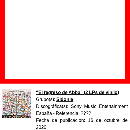
Autor(es) de la letra - ????
Autor(es) de la música - ????
Discos en los que aparece “Buenas vibraciones”
“
El regreso de Abba
” (
CD digipack
)
Grupo(s):
Sidonie
Discográfica(s):
Sony Music Entertainment
España
- Referencia:
????
Fecha de publicación:
02 de octubre de
2020
“
El regreso de Abba
” (
2 LPs de vinilo
)
Grupo(s):
Sidonie
Discográfica(s):
Sony Music Entertainment
España
- Referencia:
????
Fecha de publicación:
16 de octubre de
2020