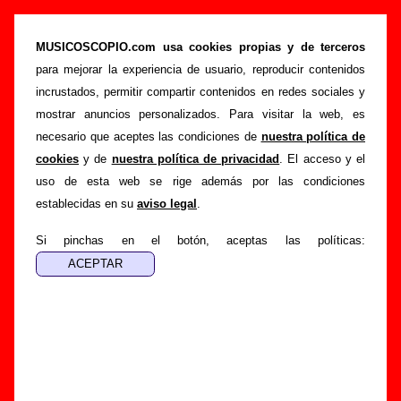
“Buenas vibraciones”, canción de Sidonie
(Letra e información)
MUSICOSCOPIO.com usa cookies propias y de terceros
para mejorar la experiencia de usuario, reproducir contenidos
>
>
>
Portada
Sidonie
Canciones
Buenas vibraciones
incrustados, permitir compartir contenidos en redes sociales y
Esta página pretende recopilar todo tipo de información
mostrar anuncios personalizados. Para visitar la web, es
sobre la
canción "Buenas vibraciones
" interpretada por
necesario que aceptes las condiciones de
nuestra política de
Sidonie
. Además de su letra, también aparecerá información
cookies
y de
nuestra política de privacidad
. El acceso y el
sobre el autor o los autores, sobre los discos en los que está
uso de esta web se rige además por las condiciones
incluido este tema, sobre la grabación del mismo, sobre
establecidas en su
aviso legal
.
versiones a cargo de otros grupos... Si encuentras errores o
tienes información adicional, puedes ayudar a
completar
Si pinchas en el botón, aceptas las políticas:
esta información
.
Autores, versiones, ediciones... de “Buenas
vibraciones”