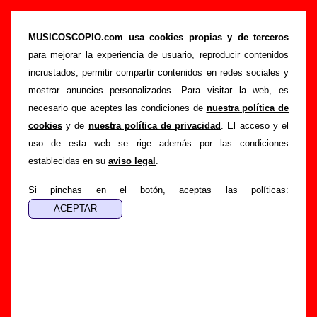
“Portlligat”, canción de Sidonie (Letra e
información)
MUSICOSCOPIO.com usa cookies propias y de terceros
para mejorar la experiencia de usuario, reproducir contenidos
>
>
>
Portada
Sidonie
Canciones
Portlligat
incrustados, permitir compartir contenidos en redes sociales y
Esta página pretende recopilar todo tipo de información
mostrar anuncios personalizados. Para visitar la web, es
sobre la
canción "Portlligat
" interpretada por
Sidonie
.
necesario que aceptes las condiciones de
nuestra política de
Además de su letra, también aparecerá información sobre el
cookies
y de
nuestra política de privacidad
. El acceso y el
autor o los autores, sobre los discos en los que está incluido
uso de esta web se rige además por las condiciones
este tema, sobre la grabación del mismo, sobre versiones a
establecidas en su
aviso legal
.
cargo de otros grupos... Si encuentras errores o tienes
información adicional, puedes ayudar a
completar esta
Si pinchas en el botón, aceptas las políticas:
información
.
Autores, versiones, ediciones... de “Portlligat”