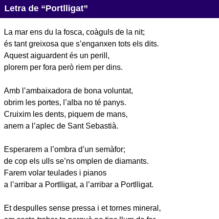
Letra de “Portlligat”
La mar ens du la fosca, coàguls de la nit;
és tant greixosa que s’enganxen tots els dits.
Aquest aiguardent és un perill,
plorem per fora però riem per dins.
Amb l’ambaixadora de bona voluntat,
obrim les portes, l’alba no té panys.
Cruixim les dents, piquem de mans,
anem a l’aplec de Sant Sebastià.
Esperarem a l’ombra d’un semàfor;
de cop els ulls se’ns omplen de diamants.
Farem volar teulades i pianos
a l’arribar a Portlligat, a l’arribar a Portlligat.
Et despulles sense pressa i et tornes mineral,