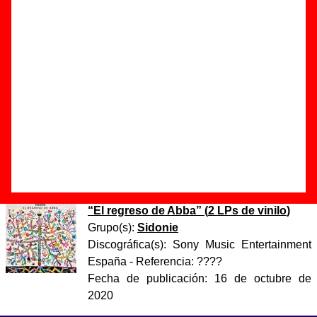
Autor(es) de la letra - ????
Autor(es) de la música - ????
Discos en los que aparece “Portlligat”
“
El regreso de Abba
” (
CD digipack
)
Grupo(s):
Sidonie
Discográfica(s):
Sony Music Entertainment
España
- Referencia:
????
Fecha de publicación:
02 de octubre de
2020
“
El regreso de Abba
” (
2 LPs de vinilo
)
Grupo(s):
Sidonie
Discográfica(s):
Sony Music Entertainment
España
- Referencia:
????
Fecha de publicación:
16 de octubre de
2020