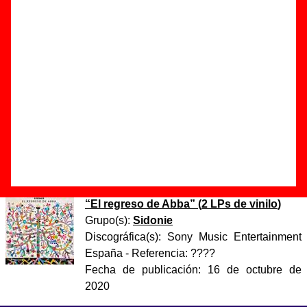
Autor(es) de la letra - ????
Autor(es) de la música - ????
Discos en los que aparece “Cadaqués”
“
El regreso de Abba
” (
CD digipack
)
Grupo(s):
Sidonie
Discográfica(s):
Sony Music Entertainment
España
- Referencia:
????
Fecha de publicación:
02 de octubre de
2020
“
El regreso de Abba
” (
2 LPs de vinilo
)
Grupo(s):
Sidonie
Discográfica(s):
Sony Music Entertainment
España
- Referencia:
????
Fecha de publicación:
16 de octubre de
2020