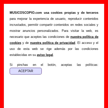
“Cadaqués”, canción de Sidonie (Letra e
información)
MUSICOSCOPIO.com usa cookies propias y de terceros
para mejorar la experiencia de usuario, reproducir contenidos
>
>
>
Portada
Sidonie
Canciones
Cadaqués
incrustados, permitir compartir contenidos en redes sociales y
Esta página pretende recopilar todo tipo de información
mostrar anuncios personalizados. Para visitar la web, es
sobre la
canción "Cadaqués
" interpretada por
Sidonie
.
necesario que aceptes las condiciones de
nuestra política de
Además de su letra, también aparecerá información sobre el
cookies
y de
nuestra política de privacidad
. El acceso y el
autor o los autores, sobre los discos en los que está incluido
uso de esta web se rige además por las condiciones
este tema, sobre la grabación del mismo, sobre versiones a
establecidas en su
aviso legal
.
cargo de otros grupos... Si encuentras errores o tienes
información adicional, puedes ayudar a
completar esta
Si pinchas en el botón, aceptas las políticas:
información
.
Autores, versiones, ediciones... de “Cadaqués”