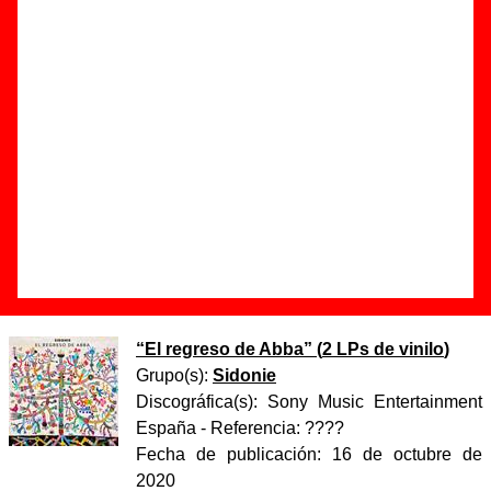
Autor(es) de la letra - ????
Autor(es) de la música - ????
Discos en los que aparece “Mi vida es la música”
“
El regreso de Abba
” (
CD digipack
)
Grupo(s):
Sidonie
Discográfica(s):
Sony Music Entertainment
España
- Referencia:
????
Fecha de publicación:
02 de octubre de
2020
“
El regreso de Abba
” (
2 LPs de vinilo
)
Grupo(s):
Sidonie
Discográfica(s):
Sony Music Entertainment
España
- Referencia:
????
Fecha de publicación:
16 de octubre de
2020