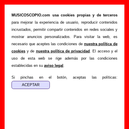
“Mi vida es la música”, canción de Sidonie
(Letra e información)
MUSICOSCOPIO.com usa cookies propias y de terceros
para mejorar la experiencia de usuario, reproducir contenidos
>
>
>
Portada
Sidonie
Canciones
Mi vida es la música
incrustados, permitir compartir contenidos en redes sociales y
Esta página pretende recopilar todo tipo de información
mostrar anuncios personalizados. Para visitar la web, es
sobre la
canción "Mi vida es la música
" interpretada por
necesario que aceptes las condiciones de
nuestra política de
Sidonie
. Además de su letra, también aparecerá información
cookies
y de
nuestra política de privacidad
. El acceso y el
sobre el autor o los autores, sobre los discos en los que está
uso de esta web se rige además por las condiciones
incluido este tema, sobre la grabación del mismo, sobre
establecidas en su
aviso legal
.
versiones a cargo de otros grupos... Si encuentras errores o
tienes información adicional, puedes ayudar a
completar
Si pinchas en el botón, aceptas las políticas:
esta información
.
Autores, versiones, ediciones... de “Mi vida es la
música”