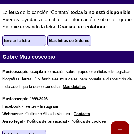
La
letra
de la canción “Cantata”
todavía no está disponible
.
Puedes ayudar a ampliar la información sobre el grupo
Sidonie enviando la letra.
Gracias por colaborar
.
Enviar la letra
Más letras de Sidonie
Sobre Musicoscopio
Musicoscopio
recopila información sobre grupos españoles (discografias,
biografías, letras...) y festivales musicales para ponerla a disposición de
todo aquel que la desee consultar.
Más detalles
.
Musicoscopio 1999-2026
Facebook
-
Twitter
-
Instagram
Webmaster
: Guillermo Albaida Ventura -
Contacto
Aviso legal
-
Política de privacidad
-
Política de cookies
☰