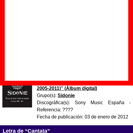
Autor(es) de la letra - ????
Autor(es) de la música - ????
Esta canción originalmente fue publicada en el álbum "El
fluido García" (2011, Sony Music España) incluida como una
de las cuatro partes de la canción "Bajo un cielo azul (de
papel celofán)": A) Cantata; B) El Señor Rivera; C)
Mademoiselle Elisa; y D) Querido Lector.
Discos en los que aparece “Cantata”
“
Nada es real pero es mejor (Canciones
2005-2011)
” (
Álbum digital
)
Grupo(s):
Sidonie
Discográfica(s):
Sony Music España
-
Referencia:
????
Fecha de publicación:
03 de enero de 2012
Letra de “Cantata”