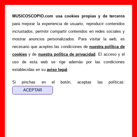
“Cantata”, canción de Sidonie (Letra e
información)
MUSICOSCOPIO.com usa cookies propias y de terceros
para mejorar la experiencia de usuario, reproducir contenidos
>
>
>
Portada
Sidonie
Canciones
Cantata
incrustados, permitir compartir contenidos en redes sociales y
Esta página pretende recopilar todo tipo de información
mostrar anuncios personalizados. Para visitar la web, es
sobre la
canción "Cantata
" interpretada por
Sidonie
.
necesario que aceptes las condiciones de
nuestra política de
Además de su letra, también aparecerá información sobre el
cookies
y de
nuestra política de privacidad
. El acceso y el
autor o los autores, sobre los discos en los que está incluido
uso de esta web se rige además por las condiciones
este tema, sobre la grabación del mismo, sobre versiones a
establecidas en su
aviso legal
.
cargo de otros grupos... Si encuentras errores o tienes
información adicional, puedes ayudar a
completar esta
Si pinchas en el botón, aceptas las políticas:
información
.
Autores, versiones, ediciones... de “Cantata”