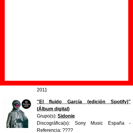
Autor(es) de la letra - ????
Autor(es) de la música - ????
Discos en los que aparece “El bosque (versión demo)”
“
El fluido García (edición especial)
” (
LP
de vinilo + Single de vinilo de 7’’
)
Grupo(s):
Sidonie
Discográfica(s):
Sony Music España
-
Referencia:
????
Fecha de publicación:
18 de octubre de
2011
“
El fluido García (edición Spotify)
”
(
Álbum digital
)
Grupo(s):
Sidonie
Discográfica(s):
Sony Music España
-
Referencia:
????