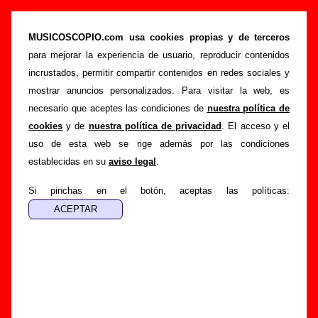
“El bosque (versión demo)”, canción de
Sidonie (Letra e información)
MUSICOSCOPIO.com usa cookies propias y de terceros
para mejorar la experiencia de usuario, reproducir contenidos
>
>
>
Portada
Sidonie
Canciones
El bosque (versión demo)
incrustados, permitir compartir contenidos en redes sociales y
Esta página pretende recopilar todo tipo de información
mostrar anuncios personalizados. Para visitar la web, es
sobre la
canción "El bosque (versión demo)
" interpretada
necesario que aceptes las condiciones de
nuestra política de
por
Sidonie
. Además de su letra, también aparecerá
cookies
y de
nuestra política de privacidad
. El acceso y el
información sobre el autor o los autores, sobre los discos en
uso de esta web se rige además por las condiciones
los que está incluido este tema, sobre la grabación del
establecidas en su
aviso legal
.
mismo, sobre versiones a cargo de otros grupos... Si
encuentras errores o tienes información adicional, puedes
Si pinchas en el botón, aceptas las políticas:
ayudar a
completar esta información
.
Autores, versiones, ediciones... de “El bosque
(versión demo)”