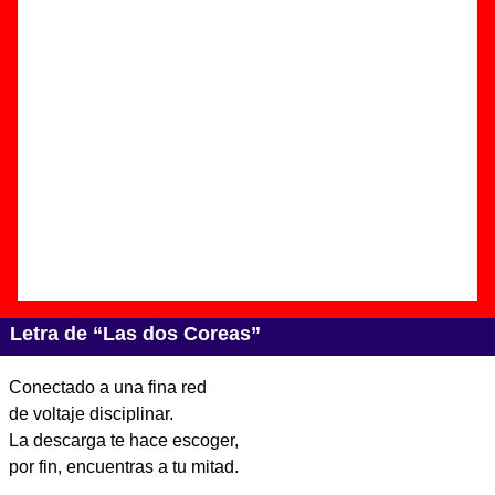
Autor(es) de la letra - ????
Autor(es) de la música - ????
Discos en los que aparece “Las dos Coreas”
“
Sierra y Canadá
” (
CD
)
Grupo(s):
Sidonie
Discográfica(s):
Sony Music España
-
Referencia:
????
Fecha de publicación:
24 de marzo de 2014
Letra de “Las dos Coreas”
Conectado a una fina red
de voltaje disciplinar.
La descarga te hace escoger,
por fin, encuentras a tu mitad.