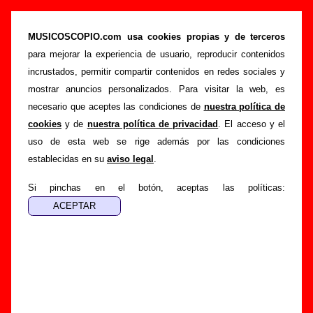
“Las dos Coreas”, canción de Sidonie (Letra e
información)
MUSICOSCOPIO.com usa cookies propias y de terceros
para mejorar la experiencia de usuario, reproducir contenidos
>
>
>
Portada
Sidonie
Canciones
Las dos Coreas
incrustados, permitir compartir contenidos en redes sociales y
Esta página pretende recopilar todo tipo de información
mostrar anuncios personalizados. Para visitar la web, es
sobre la
canción "Las dos Coreas
" interpretada por
necesario que aceptes las condiciones de
nuestra política de
Sidonie
. Además de su letra, también aparecerá información
cookies
y de
nuestra política de privacidad
. El acceso y el
sobre el autor o los autores, sobre los discos en los que está
uso de esta web se rige además por las condiciones
incluido este tema, sobre la grabación del mismo, sobre
establecidas en su
aviso legal
.
versiones a cargo de otros grupos... Si encuentras errores o
tienes información adicional, puedes ayudar a
completar
Si pinchas en el botón, aceptas las políticas:
esta información
.
Autores, versiones, ediciones... de “Las dos
Coreas”