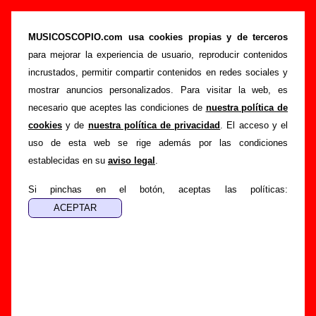
“Miles”, canción de Sidonie (Letra e
información)
MUSICOSCOPIO.com usa cookies propias y de terceros
para mejorar la experiencia de usuario, reproducir contenidos
>
>
>
Portada
Sidonie
Canciones
Miles
incrustados, permitir compartir contenidos en redes sociales y
Esta página pretende recopilar todo tipo de información
mostrar anuncios personalizados. Para visitar la web, es
sobre la
canción "Miles
" interpretada por
Sidonie
. Además
necesario que aceptes las condiciones de
nuestra política de
de su letra, también aparecerá información sobre el autor o
cookies
y de
nuestra política de privacidad
. El acceso y el
los autores, sobre los discos en los que está incluido este
uso de esta web se rige además por las condiciones
tema, sobre la grabación del mismo, sobre versiones a cargo
establecidas en su
aviso legal
.
de otros grupos... Si encuentras errores o tienes información
adicional, puedes ayudar a
completar esta información
.
Si pinchas en el botón, aceptas las políticas:
Autores, versiones, ediciones... de “Miles”
Autor(es) de la letra - Jesús Senra