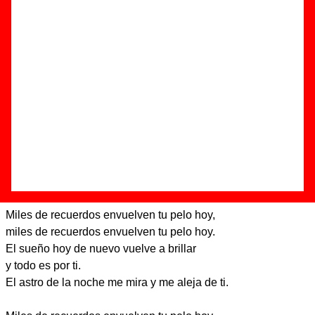
Autor(es) de la música - Jesús Senra
Discos en los que aparece “Miles”
“
Costa Azul
” (
CD
)
Grupo(s):
Sidonie
Discográfica(s):
Sony Music España
-
Referencia:
????
Fecha de publicación:
19 de junio de 2007
Letra de “Miles”
Miles de recuerdos envuelven tu pelo hoy,
miles de recuerdos envuelven tu pelo hoy.
El sueño hoy de nuevo vuelve a brillar
y todo es por ti.
El astro de la noche me mira y me aleja de ti.