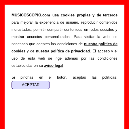
“La guerra de los mundos”, canción de Sexy
Sadie (Letra e información)
MUSICOSCOPIO.com usa cookies propias y de terceros
para mejorar la experiencia de usuario, reproducir contenidos
>
>
>
Portada
Sexy Sadie
Canciones
La guerra de los mundos
incrustados, permitir compartir contenidos en redes sociales y
Esta página pretende recopilar todo tipo de información
mostrar anuncios personalizados. Para visitar la web, es
sobre la
canción "La guerra de los mundos
" interpretada
necesario que aceptes las condiciones de
nuestra política de
por
Sexy Sadie
. Además de su letra, también aparecerá
cookies
y de
nuestra política de privacidad
. El acceso y el
información sobre el autor o los autores, sobre los discos en
uso de esta web se rige además por las condiciones
los que está incluido este tema, sobre la grabación del
establecidas en su
aviso legal
.
mismo, sobre versiones a cargo de otros grupos... Si
encuentras errores o tienes información adicional, puedes
Si pinchas en el botón, aceptas las políticas:
ayudar a
completar esta información
.
Autores, versiones, ediciones... de “La guerra de
los mundos”