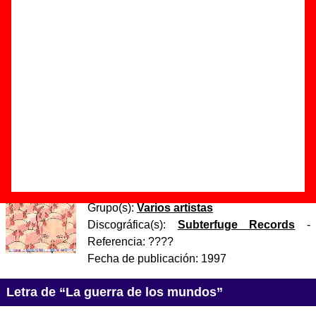
Autor(es) de la letra - Jeff Wayne
Autor(es) de la música - Jeff Wayne
Esta canción la primera vez que se publicó, en el "Freaks
attacks!", llevaba el nombre de "La guerra de los mundos".
Luego cuando apareció en el recopilatorio de rarezas "Odd
tracks out!" se le llamó "Horsell Common and the heat ray".
Discos en los que aparece “La guerra de los mundos”
“
Freaks attacks!
” (
CD
)
Grupo(s):
Varios artistas
Discográfica(s):
Subterfuge Records
-
Referencia:
????
Fecha de publicación:
1997
Letra de “La guerra de los mundos”