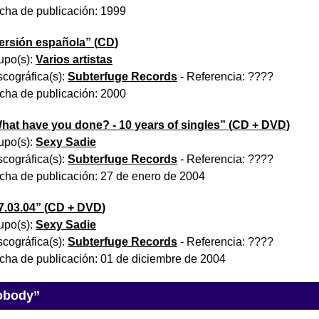
cha de publicación:
1999
ersión española
” (
CD
)
upo(s):
Varios artistas
scográfica(s):
Subterfuge Records
- Referencia:
????
cha de publicación:
2000
hat have you done? - 10 years of singles
” (
CD + DVD
)
upo(s):
Sexy Sadie
scográfica(s):
Subterfuge Records
- Referencia:
????
cha de publicación:
27 de enero de 2004
7.03.04
” (
CD + DVD
)
upo(s):
Sexy Sadie
scográfica(s):
Subterfuge Records
- Referencia:
????
cha de publicación:
01 de diciembre de 2004
Nobody”