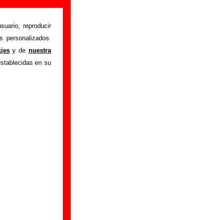
suario, reproducir
s personalizados.
obody
" interpretada
kies
y de
nuestra
utor o los autores,
establecidas en su
, sobre versiones a
l, puedes ayudar a