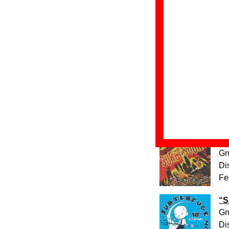
“
M
Gr
Di
Fe
“
O
Gr
Di
Fe
“
S
Gr
Di
Fe
“
S
Gr
Di