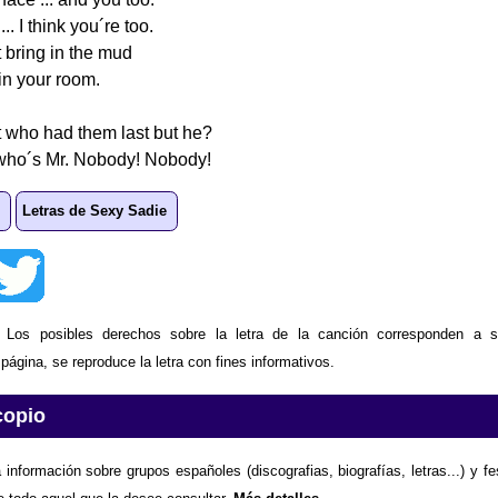
.. I think you´re too.
t bring in the mud
 in your room.
t who had them last but he?
ho´s Mr. Nobody! Nobody!
Letras de Sexy Sadie
: Los posibles derechos sobre la letra de la canción corresponden a s
ágina, se reproduce la letra con fines informativos.
copio
 información sobre grupos españoles (discografias, biografías, letras...) y f