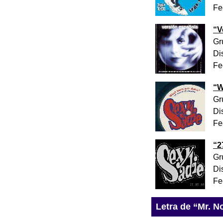
Fe
“
V
Gr
Di
Fe
“
W
Gr
Di
Fe
“
2
Gr
Di
Fe
Letra de “Mr. 