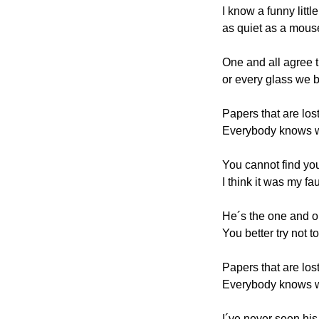
I know a funny littl
as quiet as a mous
One and all agree t
or every glass we 
Papers that are los
Everybody knows w
You cannot find you
I think it was my fau
He´s the one and o
You better try not t
Papers that are los
Everybody knows w
I´ve never seen his 