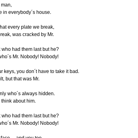
e man,
e in everybody´s house.
hat every plate we break,
break, was cracked by Mr.
t who had them last but he?
ho´s Mr. Nobody! Nobody!
r keys, you don´t have to take it bad.
lt, but that was Mr.
nly who´s always hidden.
o think about him.
t who had them last but he?
ho´s Mr. Nobody! Nobody!
face ... and you too.