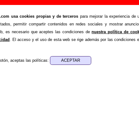
canción de Sexy Sadie (Letra e información)
om usa cookies propias y de terceros
para mejorar la experiencia de u
>
>
ie
Canciones
Mr. Nobody
stados, permitir compartir contenidos en redes sociales y mostrar anuncio
de recopilar todo tipo de información sobre la
canción "Mr. N
web, es necesario que aceptes las condiciones de
nuestra política de coo
Además de su letra, también aparecerá información sobre el a
acidad
. El acceso y el uso de esta web se rige además por las condiciones 
n los que está incluido este tema, sobre la grabación del mismo
upos... Si encuentras errores o tienes información adiciona
otón, aceptas las políticas:
formación
.
nes, ediciones... de “Mr. Nobody”
ra - Sexy Sadie
sica - Sexy Sadie
e aparece “Mr. Nobody”