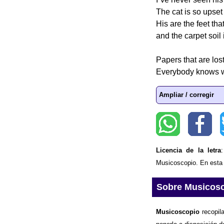
The cat is so upset .
His are the feet tha
and the carpet soil
Papers that are los
Everybody knows w
Ampliar / corregir
Licencia de la letra
Musicoscopio. En esta p
Sobre Musicos
Musicoscopio
recopila