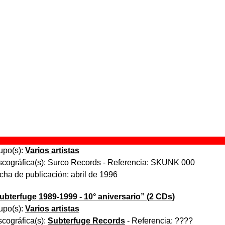
r. Nobody
” (
Single de vinilo de 7’’
)
upo(s):
Sexy Sadie
scográfica(s):
Subterfuge Records
- Referencia:
????
cha de publicación:
1996
nion soup
” (
CD / LP de vinilo
)
upo(s):
Sexy Sadie
scográfica(s):
Subterfuge Records
- Referencia:
????
cha de publicación:
1996
urcosound!!
” (
CD sampler
)
upo(s):
Varios artistas
scográfica(s):
Surco Records
- Referencia:
SKUNK 000
cha de publicación:
abril de 1996
ubterfuge 1989-1999 - 10° aniversario
” (
2 CDs
)
upo(s):
Varios artistas
scográfica(s):
Subterfuge Records
- Referencia:
????