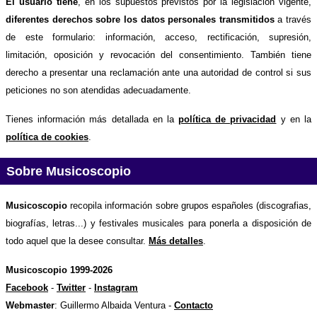
El usuario tiene
, en los supuestos previstos por la legislación vigente,
diferentes derechos sobre los datos personales transmitidos
a través
de este formulario: información, acceso, rectificación, supresión,
limitación, oposición y revocación del consentimiento. También tiene
derecho a presentar una reclamación ante una autoridad de control si sus
peticiones no son atendidas adecuadamente.
Tienes información más detallada en la
política de privacidad
y en la
política de cookies
.
Sobre Musicoscopio
Musicoscopio
recopila información sobre grupos españoles (discografias,
biografías, letras...) y festivales musicales para ponerla a disposición de
todo aquel que la desee consultar.
Más detalles
.
Musicoscopio 1999-2026
Facebook
-
Twitter
-
Instagram
Webmaster
: Guillermo Albaida Ventura -
Contacto