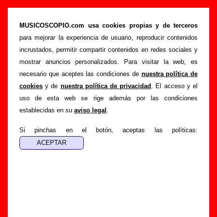
Sexy Sadie - Añadir o corregir información
MUSICOSCOPIO.com usa cookies propias y de terceros
>
>
Portada
Sexy Sadie
Añadir
para mejorar la experiencia de usuario, reproducir contenidos
Si tienes información adicional, puedes enviar nueva
incrustados, permitir compartir contenidos en redes sociales y
información o corregir la existente mediante el siguiente
mostrar anuncios personalizados. Para visitar la web, es
formulario o escribiendo un e-mail a
necesario que aceptes las condiciones de
nuestra política de
guialven@musicoscopio.com
.
Gracias por tu
cookies
y de
nuestra política de privacidad
. El acceso y el
colaboración.
uso de esta web se rige además por las condiciones
establecidas en su
aviso legal
.
Nombre
:
Si pinchas en el botón, aceptas las políticas:
E-mail
:
(necesario para obtener respuesta)
Asunto :