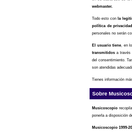
webmaster.
Todo esto con
la legi
política de privacida
personales no serán com
El usuario tiene
, en l
transmitidos
a través 
del consentimiento. Ta
son atendidas adecuad
Tienes información más
Sobre Musicos
Musicoscopio
recopila
ponerla a disposición d
Musicoscopio 1999-2