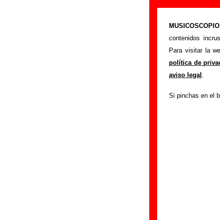
Sexy Sadie - A
MUSICOSCOPIO.c
>
Portada
Sexy Sad
contenidos incru
Si tienes informac
Para visitar la 
siguiente formula
política de priv
colaboración.
aviso legal
.
Nombre
:
Si pinchas en el b
E-mail
(necesario par
Asunto :
IMPORTANTE:
Musicoscopio NO V