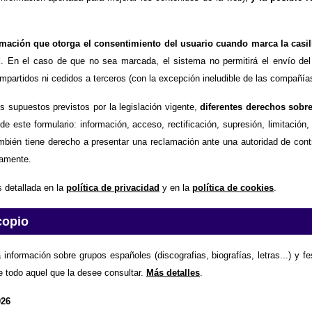
timación que otorga el consentimiento del usuario cuando marca la casil
d
. En el caso de que no sea marcada, el sistema no permitirá el envío del
partidos ni cedidos a terceros (con la excepción ineludible de las compañías
os supuestos previstos por la legislación vigente,
diferentes derechos sobr
de este formulario: información, acceso, rectificación, supresión, limitación
mbién tiene derecho a presentar una reclamación ante una autoridad de contr
amente.
 detallada en la
política de privacidad
y en la
política de cookies
.
copio
 información sobre grupos españoles (discografias, biografías, letras...) y f
e todo aquel que la desee consultar.
Más detalles
.
026