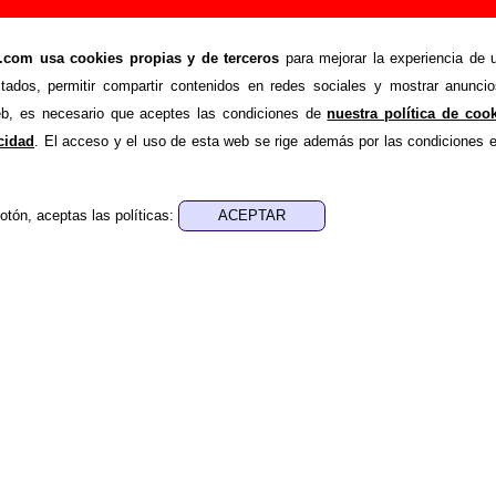
ñadir o corregir información
om usa cookies propias y de terceros
para mejorar la experiencia de u
>
ie
Añadir
stados, permitir compartir contenidos en redes sociales y mostrar anuncio
ión adicional, puedes enviar nueva información o corregir la ex
web, es necesario que aceptes las condiciones de
nuestra política de coo
rio o escribiendo un e-mail a
guialven@musicoscopio.co
acidad
. El acceso y el uso de esta web se rige además por las condiciones 
otón, aceptas las políticas:
:
a obtener respuesta)
ENDE material discográfico, solo contiene información so