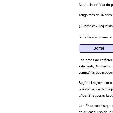
Acepto la
política de 
Tengo más de 16 años 
¿Cuánto es? (requerido
Si ha habido un error al
Los datos de carácter
esta web, Guillermo
compañías que proveen e
Según el reglamento e
la autorización de tus 
años
.
Si superas la e
Los fines
con los que 
en su caso, uso de la 