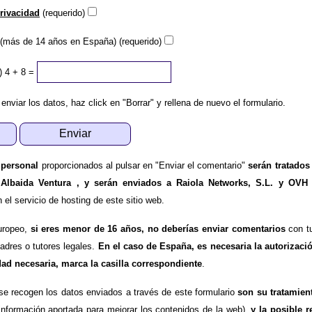
privacidad
(requerido)
(más de 14 años en España) (requerido)
)
4 + 8 =
 enviar los datos, haz click en "Borrar" y rellena de nuevo el formulario.
 personal
proporcionados al pulsar en "Enviar el comentario"
serán tratados
 Albaida Ventura , y serán enviados a Raiola Networks, S.L. y OVH
l servicio de hosting de este sitio web.
uropeo,
si eres menor de 16 años, no deberías enviar comentarios
con tu
padres o tutores legales.
En el caso de España, es necesaria la autorizaci
dad necesaria, marca la casilla correspondiente
.
se recogen los datos enviados a través de este formulario
son su tratamien
información aportada para mejorar los contenidos de la web),
y la posible r