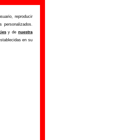
suario, reproducir
s personalizados.
istente mediante el
kies
y de
nuestra
m
.
Gracias por tu
establecidas en su
bre él.