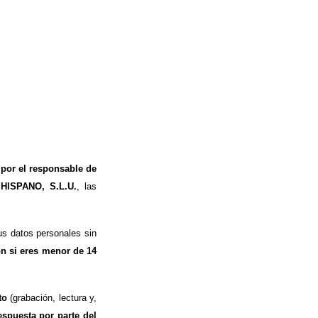
 por el responsable de
 HISPANO, S.L.U.
, las
s datos personales sin
ón si eres menor de 14
to
(grabación, lectura y,
espuesta por parte del