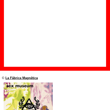
Edición
Título:
Two sisters
Formato:
Single promocional de 7’’
Fecha de publicación:
1991
Discográfica(s):
La Fábrica Magnética
Referencia:
91PFM33A
Grupo(s)
:
Sex Museum
Diseño
©
La Fábrica Magnética