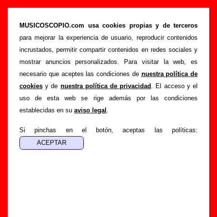
“Two sisters” (Single promocional de 7’’, 1991)
- Sex Museum
MUSICOSCOPIO.com usa cookies propias y de terceros
para mejorar la experiencia de usuario, reproducir contenidos
>
>
>
Portada
Sex Museum
Discografía
Two sisters
incrustados, permitir compartir contenidos en redes sociales y
Esta página pretende recopilar todo tipo de información
mostrar anuncios personalizados. Para visitar la web, es
sobre el
disco “Two sisters”
, interpretado por
Sex
necesario que aceptes las condiciones de
nuestra política de
Museum
. Además del listado de canciones incluidas en el
cookies
y de
nuestra política de privacidad
. El acceso y el
disco, también se mostrarán en esta página otros tipos de
uso de esta web se rige además por las condiciones
información a medida que estén disponibles: los datos
establecidas en su
aviso legal
.
relacionados con su publicación, los créditos de la grabación
de las canciones (productor, músicos, colaboradores y
Si pinchas en el botón, aceptas las políticas:
responsables de la grabación, las mezclas y la
masterización), información sobre otras ediciones en otros
formatos, curiosidades relacionadas con el disco... Si
encuentras errores o tienes información adicional, puedes
ayudar a
completar esta información
.