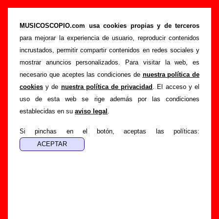
“Punk-Rock disasters pt. 1” (CD, 2000) -
Safety Pins
MUSICOSCOPIO.com usa cookies propias y de terceros
para mejorar la experiencia de usuario, reproducir contenidos
>
>
Portada
Safety Pins
Discografía
incrustados, permitir compartir contenidos en redes sociales y
>
Punk-Rock disasters pt. 1
mostrar anuncios personalizados. Para visitar la web, es
necesario que aceptes las condiciones de
nuestra política de
Esta página pretende recopilar todo tipo de información
cookies
y de
nuestra política de privacidad
. El acceso y el
sobre el
disco “Punk-Rock disasters pt. 1”
, interpretado
uso de esta web se rige además por las condiciones
por
Safety Pins
. Además del listado de canciones incluidas
establecidas en su
aviso legal
.
en el disco, también se mostrarán en esta página otros tipos
de información a medida que estén disponibles: los datos
Si pinchas en el botón, aceptas las políticas:
relacionados con su publicación, los créditos de la grabación
de las canciones (productor, músicos, colaboradores y
responsables de la grabación, las mezclas y la
masterización), información sobre otras ediciones en otros
formatos, curiosidades relacionadas con el disco... Si
encuentras errores o tienes información adicional, puedes
ayudar a
completar esta información
.