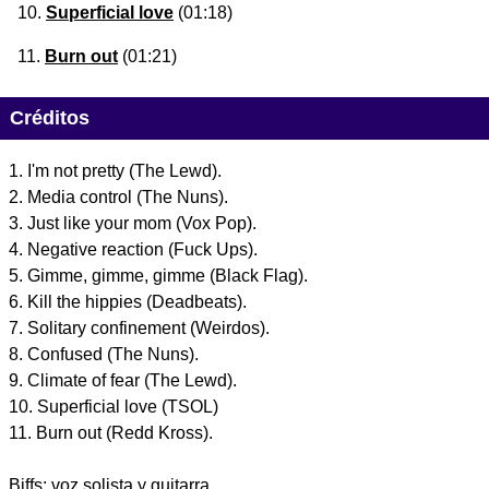
Superficial love
(01:18)
Burn out
(01:21)
Créditos
1. I'm not pretty (The Lewd).
2. Media control (The Nuns).
3. Just like your mom (Vox Pop).
4. Negative reaction (Fuck Ups).
5. Gimme, gimme, gimme (Black Flag).
6. Kill the hippies (Deadbeats).
7. Solitary confinement (Weirdos).
8. Confused (The Nuns).
9. Climate of fear (The Lewd).
10. Superficial love (TSOL)
11. Burn out (Redd Kross).
Biffs: voz solista y guitarra.