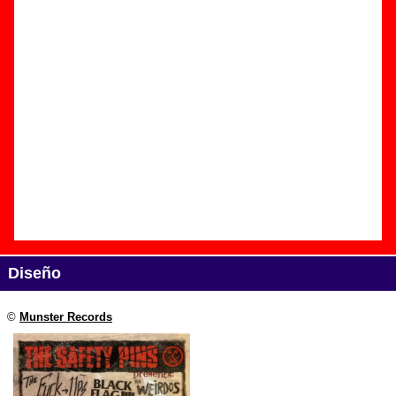
Edición
Título:
Punk-Rock disasters pt. 1
Formato:
CD
Fecha de publicación:
2000
Discográfica(s):
Munster Records
Referencia:
MR CD 190
Grupo(s)
:
Safety Pins
Diseño
©
Munster Records