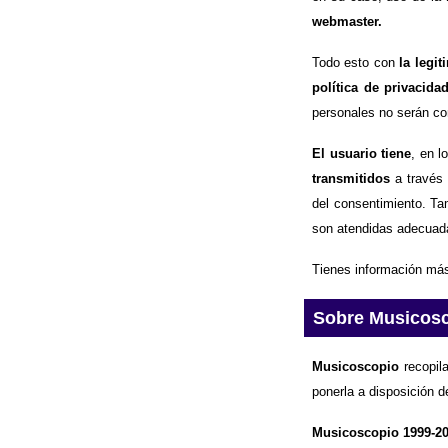
webmaster.
Todo esto con
la legi
política de privacida
personales no serán com
El usuario tiene
, en l
transmitidos
a través 
del consentimiento. Ta
son atendidas adecuad
Tienes información más
Sobre Musicos
Musicoscopio
recopila
ponerla a disposición d
Musicoscopio 1999-2