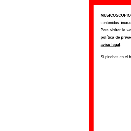
Nosoträsh - Añ
MUSICOSCOPIO.c
>
Portada
Nosoträs
contenidos incru
Si tienes informac
Para visitar la 
siguiente formula
política de priv
colaboración.
aviso legal
.
Nombre
:
Si pinchas en el b
E-mail
(necesario par
Asunto :
IMPORTANTE:
Musicoscopio NO V