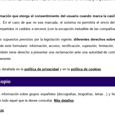
timación que otorga el consentimiento del usuario cuando marca la casil
d
. En el caso de que no sea marcada, el sistema no permitirá el envío del
partidos ni cedidos a terceros (con la excepción ineludible de las compañías
os supuestos previstos por la legislación vigente,
diferentes derechos sobr
de este formulario: información, acceso, rectificación, supresión, limitación
mbién tiene derecho a presentar una reclamación ante una autoridad de contr
amente.
 detallada en la
política de privacidad
y en la
política de cookies
.
copio
 información sobre grupos españoles (discografias, biografías, letras...) y f
e todo aquel que la desee consultar.
Más detalles
.
026