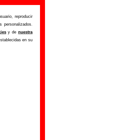
suario, reproducir
s personalizados.
istente mediante el
kies
y de
nuestra
m
.
Gracias por tu
establecidas en su
bre él.