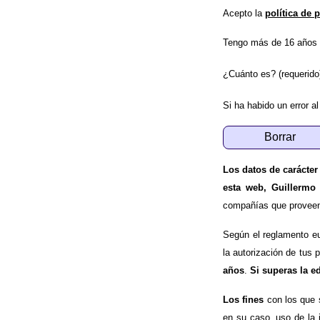
Acepto la
política de 
Tengo más de 16 años 
¿Cuánto es? (requerido
Si ha habido un error al
Los datos de carácter
esta web, Guillermo
compañías que proveen e
Según el reglamento e
la autorización de tus 
años
.
Si superas la e
Los fines
con los que 
en su caso, uso de la 