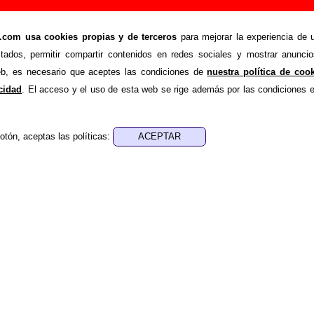
adir o corregir información
om usa cookies propias y de terceros
para mejorar la experiencia de u
>
h
Añadir
stados, permitir compartir contenidos en redes sociales y mostrar anuncio
ión adicional, puedes enviar nueva información o corregir la ex
web, es necesario que aceptes las condiciones de
nuestra política de coo
rio o escribiendo un e-mail a
guialven@musicoscopio.co
acidad
. El acceso y el uso de esta web se rige además por las condiciones 
otón, aceptas las políticas:
:
a obtener respuesta)
ENDE material discográfico, solo contiene información so