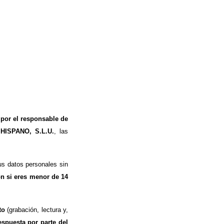
 por el responsable de
 HISPANO, S.L.U.
, las
s datos personales sin
ón si eres menor de 14
to
(grabación, lectura y,
espuesta por parte del