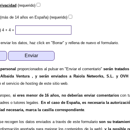
privacidad
(requerido)
(más de 14 años en España) (requerido)
)
4 + 4 =
 enviar los datos, haz click en "Borrar" y rellena de nuevo el formulario.
 personal
proporcionados al pulsar en "Enviar el comentario"
serán tratados
 Albaida Ventura , y serán enviados a Raiola Networks, S.L. y OVH
l servicio de hosting de este sitio web.
uropeo,
si eres menor de 16 años, no deberías enviar comentarios
con tu
padres o tutores legales.
En el caso de España, es necesaria la autorizaci
dad necesaria, marca la casilla correspondiente
.
se recogen los datos enviados a través de este formulario
son su tratamien
información aportada para mejorar los contenidos de la web),
y la posible r