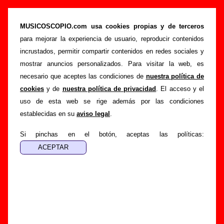
Niños Mutantes - Añadir o corregir
información
MUSICOSCOPIO.com usa cookies propias y de terceros
para mejorar la experiencia de usuario, reproducir contenidos
>
>
Portada
Niños Mutantes
Añadir
incrustados, permitir compartir contenidos en redes sociales y
Si tienes información adicional, puedes enviar nueva
mostrar anuncios personalizados. Para visitar la web, es
información o corregir la existente mediante el siguiente
necesario que aceptes las condiciones de
nuestra política de
formulario o escribiendo un e-mail a
cookies
y de
nuestra política de privacidad
. El acceso y el
guialven@musicoscopio.com
.
Gracias por tu
uso de esta web se rige además por las condiciones
colaboración.
establecidas en su
aviso legal
.
Nombre
:
Si pinchas en el botón, aceptas las políticas:
E-mail
:
(necesario para obtener respuesta)
Asunto :