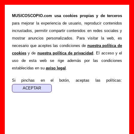
“Los hermanos pequeños” (6 CD-EPs, 2010) -
Nacho Vegas
MUSICOSCOPIO.com usa cookies propias y de terceros
para mejorar la experiencia de usuario, reproducir contenidos
>
>
Portada
Nacho Vegas
Discografía
incrustados, permitir compartir contenidos en redes sociales y
>
Los hermanos pequeños
mostrar anuncios personalizados. Para visitar la web, es
necesario que aceptes las condiciones de
nuestra política de
Esta página pretende recopilar todo tipo de información
cookies
y de
nuestra política de privacidad
. El acceso y el
sobre el
disco “Los hermanos pequeños”
, interpretado
uso de esta web se rige además por las condiciones
por
Nacho Vegas
. Además del listado de canciones
establecidas en su
aviso legal
.
incluidas en el disco, también se mostrarán en esta página
otros tipos de información a medida que estén disponibles:
Si pinchas en el botón, aceptas las políticas:
los datos relacionados con su publicación, los créditos de la
grabación de las canciones (productor, músicos,
colaboradores y responsables de la grabación, las mezclas y
la masterización), información sobre otras ediciones en otros
formatos, curiosidades relacionadas con el disco... Si
encuentras errores o tienes información adicional, puedes
ayudar a
completar esta información
.