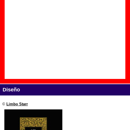
Edición
Título:
Los hermanos pequeños
Formato:
6 CD-EPs
Fecha de publicación:
30 de noviembre de 2010
Discográfica(s):
Limbo Starr
Referencia:
????
Grupo(s)
:
Nacho Vegas
Diseño
©
Limbo Starr