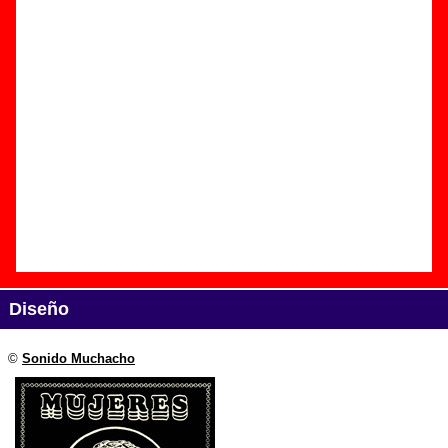
Edición
Título:
Siento muerte (Edición limitada)
Formato:
LP de vinilo de 12’’
Fecha de publicación:
29 de mayo de 2020
Discográfica(s):
Sonido Muchacho
Referencia:
SMD076
Grupo(s)
:
Mujeres
Diseño
©
Sonido Muchacho