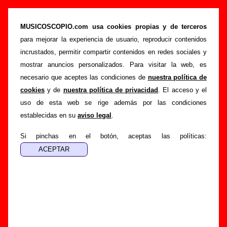
“Siento muerte (Edición limitada)” (LP de
vinilo de 12’’, 2020) - Mujeres
MUSICOSCOPIO.com usa cookies propias y de terceros
para mejorar la experiencia de usuario, reproducir contenidos
>
>
Portada
Mujeres
Discografía
incrustados, permitir compartir contenidos en redes sociales y
>
Siento muerte (Edición limitada)
mostrar anuncios personalizados. Para visitar la web, es
necesario que aceptes las condiciones de
nuestra política de
Esta página pretende recopilar todo tipo de información
cookies
y de
nuestra política de privacidad
. El acceso y el
sobre el
disco “Siento muerte (Edición limitada)”
,
uso de esta web se rige además por las condiciones
interpretado por
Mujeres
. Además del listado de canciones
establecidas en su
aviso legal
.
incluidas en el disco, también se mostrarán en esta página
otros tipos de información a medida que estén disponibles:
Si pinchas en el botón, aceptas las políticas:
los datos relacionados con su publicación, los créditos de la
grabación de las canciones (productor, músicos,
colaboradores y responsables de la grabación, las mezclas y
la masterización), información sobre otras ediciones en otros
formatos, curiosidades relacionadas con el disco... Si
encuentras errores o tienes información adicional, puedes
ayudar a
completar esta información
.