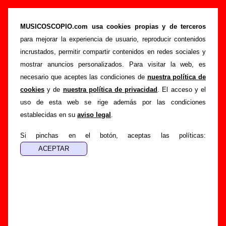
Me Enveneno De Azules - Añadir o corregir
información
MUSICOSCOPIO.com usa cookies propias y de terceros
para mejorar la experiencia de usuario, reproducir contenidos
>
>
Portada
Me Enveneno De Azules
Añadir
incrustados, permitir compartir contenidos en redes sociales y
Si tienes información adicional, puedes enviar nueva
mostrar anuncios personalizados. Para visitar la web, es
información o corregir la existente mediante el siguiente
necesario que aceptes las condiciones de
nuestra política de
formulario o escribiendo un e-mail a
cookies
y de
nuestra política de privacidad
. El acceso y el
guialven@musicoscopio.com
.
Gracias por tu
uso de esta web se rige además por las condiciones
colaboración.
establecidas en su
aviso legal
.
Nombre
:
Si pinchas en el botón, aceptas las políticas:
E-mail
:
(necesario para obtener respuesta)
Asunto :