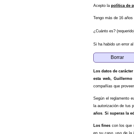
Acepto la
política de 
Tengo más de 16 años 
¿Cuánto es? (requerido
Si ha habido un error al
Los datos de carácter
esta web, Guillermo
compañías que proveen e
Según el reglamento e
la autorización de tus 
años
.
Si superas la e
Los fines
con los que 
en su caso, uso de la 