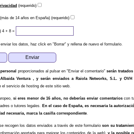
privacidad
(requerido)
(más de 14 años en España) (requerido)
)
4 + 8 =
 enviar los datos, haz click en "Borrar" y rellena de nuevo el formulario.
 personal
proporcionados al pulsar en "Enviar el comentario"
serán tratados
 Albaida Ventura , y serán enviados a Raiola Networks, S.L. y OVH
l servicio de hosting de este sitio web.
uropeo,
si eres menor de 16 años, no deberías enviar comentarios
con tu
padres o tutores legales.
En el caso de España, es necesaria la autorizaci
dad necesaria, marca la casilla correspondiente
.
se recogen los datos enviados a través de este formulario
son su tratamien
información aportada para mejorar los contenidos de la web),
y la posible r