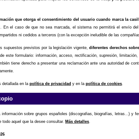
timación que otorga el consentimiento del usuario cuando marca la casil
d
. En el caso de que no sea marcada, el sistema no permitirá el envío del
partidos ni cedidos a terceros (con la excepción ineludible de las compañías
os supuestos previstos por la legislación vigente,
diferentes derechos sobr
de este formulario: información, acceso, rectificación, supresión, limitación
mbién tiene derecho a presentar una reclamación ante una autoridad de contr
amente.
 detallada en la
política de privacidad
y en la
política de cookies
.
copio
 información sobre grupos españoles (discografias, biografías, letras...) y f
e todo aquel que la desee consultar.
Más detalles
.
026