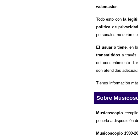
webmaster.
Todo esto con
la legi
política de privacida
personales no serán com
El usuario tiene
, en l
transmitidos
a través 
del consentimiento. Ta
son atendidas adecuad
Tienes información más
Sobre Musicos
Musicoscopio
recopila
ponerla a disposición d
Musicoscopio 1999-2