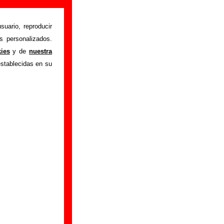
suario, reproducir
s personalizados.
istente mediante el
kies
y de
nuestra
m
.
Gracias por tu
establecidas en su
bre él.