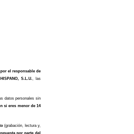
 por el responsable de
 HISPANO, S.L.U.
, las
s datos personales sin
ón si eres menor de 14
to
(grabación, lectura y,
espuesta por parte del