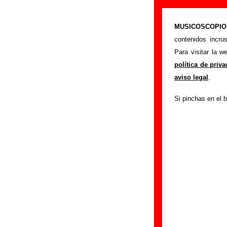
Me Enveneno De
MUSICOSCOPIO.c
>
Portada
Me Enven
contenidos incru
Si tienes informac
Para visitar la 
siguiente formula
política de priv
colaboración.
aviso legal
.
Nombre
:
Si pinchas en el b
E-mail
(necesario par
Asunto :
IMPORTANTE:
Musicoscopio NO V