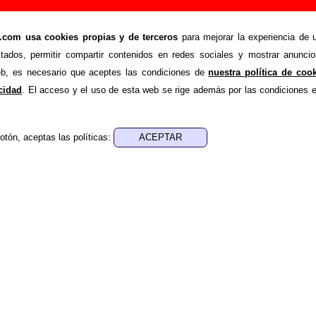
 Azules - Añadir o corregir información
om usa cookies propias y de terceros
para mejorar la experiencia de u
>
eno De Azules
Añadir
stados, permitir compartir contenidos en redes sociales y mostrar anuncio
ión adicional, puedes enviar nueva información o corregir la ex
web, es necesario que aceptes las condiciones de
nuestra política de coo
rio o escribiendo un e-mail a
guialven@musicoscopio.co
acidad
. El acceso y el uso de esta web se rige además por las condiciones 
otón, aceptas las políticas:
:
a obtener respuesta)
ENDE material discográfico, solo contiene información so