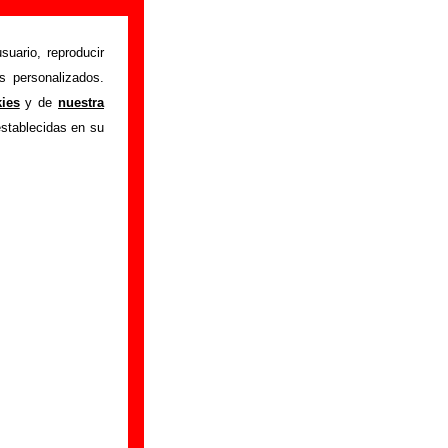
suario, reproducir
s personalizados.
tes iniciales y los
kies
y de
nuestra
s canciones que han
establecidas en su
r a
completar esta
istas que han sido