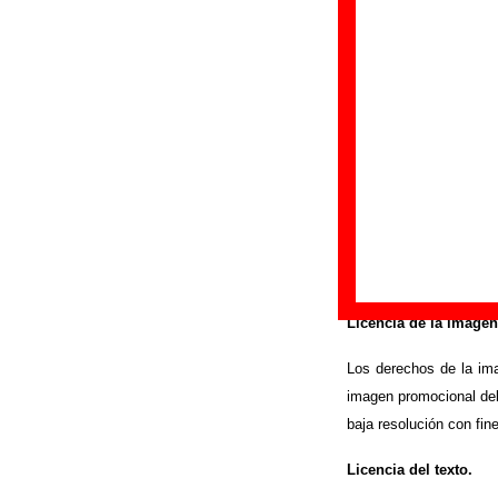
“
Esto es un a
⇨ Versión de la 
Ampliar / corregir
Licencias
Licencia de la imagen
Los derechos de la im
imagen promocional del
baja resolución con fin
Licencia del texto.