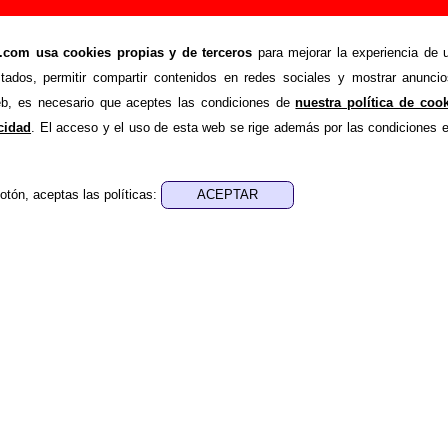
os Vivos: miembros, historia y publicaciones
om usa cookies propias y de terceros
para mejorar la experiencia de u
s
stados, permitir compartir contenidos en redes sociales y mostrar anuncio
la información sobre la biografía de
Los Vivos
: sus componen
web, es necesario que aceptes las condiciones de
nuestra política de coo
ón, su trayectoria y otros grupos relacionados, los discos y la
acidad
. El acceso y el uso de esta web se rige además por las condiciones 
s con información adicional... Si lo deseas, puedes ayuda
ueva información o corrigiendo la existente.
otón, aceptas las políticas:
biografía de Los Vivos.
os grupos versionadas por Los Vivos
e muestra una lista de versiones de canciones de otros art
Vivos
.