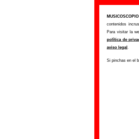
Biografía de L
MUSICOSCOPIO.c
>
Portada
Los Vivo
contenidos incru
Esta página recopi
Para visitar la 
cambios de formaci
política de priv
publicado, enlace
aviso legal
.
sección
enviando n
Si pinchas en el b
Grupos de Valencia
No existe todavía 
Canciones de otr
A continuación, s
grabadas por
Los 