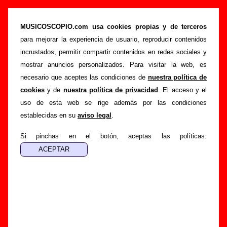
“Dos amores (directo)”, canción de Los
Vegetales (Letra e información)
MUSICOSCOPIO.com usa cookies propias y de terceros
para mejorar la experiencia de usuario, reproducir contenidos
>
>
>
Portada
Los Vegetales
Canciones
Dos amores (directo)
incrustados, permitir compartir contenidos en redes sociales y
Esta página pretende recopilar todo tipo de información
mostrar anuncios personalizados. Para visitar la web, es
sobre la
canción "Dos amores (directo)
" interpretada por
necesario que aceptes las condiciones de
nuestra política de
Los Vegetales
. Además de su letra, también aparecerá
cookies
y de
nuestra política de privacidad
. El acceso y el
información sobre el autor o los autores, sobre los discos en
uso de esta web se rige además por las condiciones
los que está incluido este tema, sobre la grabación del
establecidas en su
aviso legal
.
mismo, sobre versiones a cargo de otros grupos... Si
encuentras errores o tienes información adicional, puedes
Si pinchas en el botón, aceptas las políticas:
ayudar a
completar esta información
.
Autores, versiones, ediciones... de “Dos amores
(directo)”