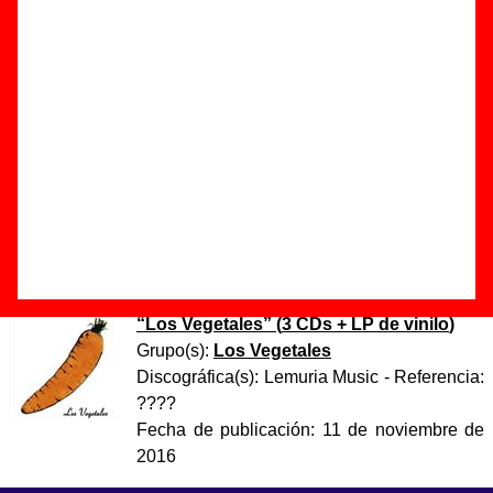
Autor(es) de la letra - ????
Autor(es) de la música - ????
Discos en los que aparece “Dos amores (directo)”
“
Live in Albacete 1989
” (
Casete
)
Grupo(s):
Los Vegetales
Discográfica(s):
Mondo Brutto Discos Y
Cintas
- Referencia:
????
Fecha de publicación:
1996
“
Los Vegetales
” (
3 CDs + LP de vinilo
)
Grupo(s):
Los Vegetales
Discográfica(s):
Lemuria Music
- Referencia:
????
Fecha de publicación:
11 de noviembre de
2016