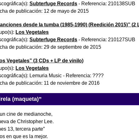
scográfica(s):
Subterfuge Records
- Referencia:
210138SUB
cha de publicación:
12 de mayo de 2015
anciones desde la tumba (1985-1990) (Reedición 2015)
” (
2 
upo(s):
Los Vegetales
scográfica(s):
Subterfuge Records
- Referencia:
210127SUB
cha de publicación:
29 de septiembre de 2015
os Vegetales
” (
3 CDs + LP de vinilo
)
upo(s):
Los Vegetales
scográfica(s):
Lemuria Music
- Referencia:
????
cha de publicación:
11 de noviembre de 2016
rela (maqueta)”
 un cine de medianoche,
ueva de Christopher Lee.
es 13, tercera parte”
os en que es la mejor.