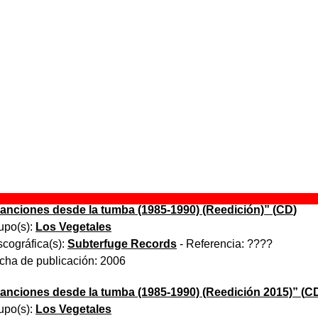
arama
grabó una versión titulada
“
Vampirella
”
.
s
grabó una versión titulada
“
Vampirela
”
.
 aparece “Vampirela (maqueta)”
anciones desde la tumba (1985-1990)
” (
CD
)
upo(s):
Los Vegetales
scográfica(s):
Subterfuge Records
- Referencia:
21078
cha de publicación:
1996
anciones desde la tumba (1985-1990) (Reedición)
” (
CD
)
upo(s):
Los Vegetales
scográfica(s):
Subterfuge Records
- Referencia:
????
cha de publicación:
2006
anciones desde la tumba (1985-1990) (Reedición 2015)
” (
C
upo(s):
Los Vegetales