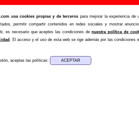
queta)”, canción de Los Vegetales (Letra e info
om usa cookies propias y de terceros
para mejorar la experiencia de u
>
>
tales
Canciones
Vampirela (maqueta)
stados, permitir compartir contenidos en redes sociales y mostrar anuncio
de recopilar todo tipo de información sobre la
canción "Vam
web, es necesario que aceptes las condiciones de
nuestra política de coo
s Vegetales
. Además de su letra, también aparecerá informaci
acidad
. El acceso y el uso de esta web se rige además por las condiciones 
los discos en los que está incluido este tema, sobre la grabac
de otros grupos... Si encuentras errores o tienes informació
otón, aceptas las políticas:
r esta información
.
nes, ediciones... de “Vampirela (maqueta)”
ra - Los Vegetales
sica - Los Vegetales
 de esta canción realizadas por otros artistas: