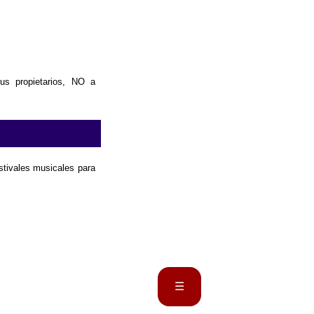
us propietarios, NO a
estivales musicales para
☰
Portada
Biografía