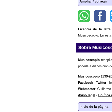
Ampliar / corregir
Licencia de la letra
Musicoscopio. En esta p
Sobre Musicos
Musicoscopio
recopila
ponerla a disposición d
Musicoscopio 1999-2
Facebook
-
Twitter
-
I
Webmaster
: Guillermo
Aviso legal
-
Política
Inicio de la página