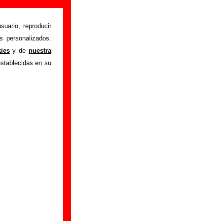
rmación)
suario, reproducir
s personalizados.
pirela (maqueta)
"
kies
y de
nuestra
ón sobre el autor o
establecidas en su
ión del mismo, sobre
n adicional, puedes