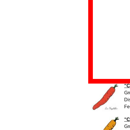
Alaska y Din
Los Reactivo
Discos en los que
“
C
Gr
Di
Fe
“
C
Gr
Di
Fe
“
C
Gr