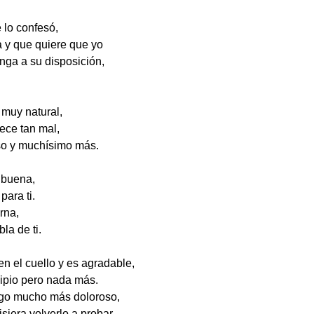
lo confesó,
a y que quiere que yo
nga a su disposición,
 muy natural,
ece tan mal,
eso y muchísimo más.
 buena,
para ti.
rna,
bla de ti.
n el cuello y es agradable,
ncipio pero nada más.
go mucho más doloroso,
siera volverlo a probar.