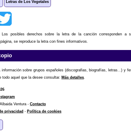
Letras de Los Vegetales
: Los posibles derechos sobre la letra de la canción corresponden a s
ágina, se reproduce la letra con fines informativos.
copio
 información sobre grupos españoles (discografias, biografías, letras...) y f
e todo aquel que la desee consultar.
Más detalles
.
026
nstagram
 Albaida Ventura -
Contacto
 de privacidad
-
Política de cookies