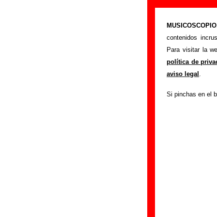
“Vampirela (ma
MUSICOSCOPIO.c
>
Portada
Los Vege
contenidos incru
Esta página preten
Para visitar la 
interpretada por
Lo
política de priv
los autores, sobre 
aviso legal
.
versiones a cargo 
Si pinchas en el b
ayudar a
completa
Autores, versio
Autor(es) de la let
Autor(es) de la mú
Existen 2 versiones