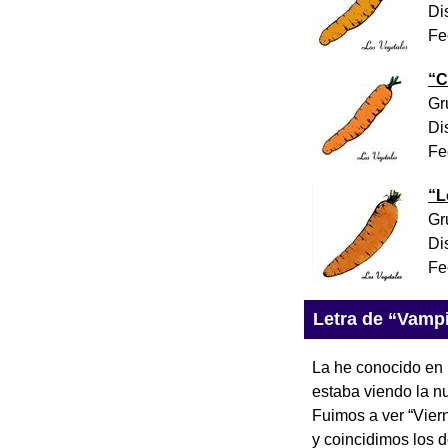
Di
Fe
“
C
Gr
Di
Fe
“
L
Gr
Di
Fe
Letra de “Vampi
La he conocido en
estaba viendo la n
Fuimos a ver “Viern
y coincidimos los d