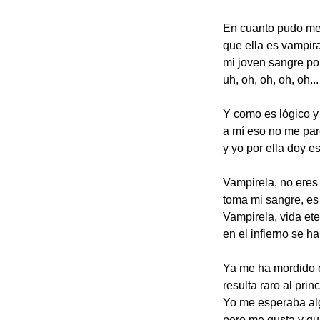
En cuanto pudo me 
que ella es vampir
mi joven sangre po
uh, oh, oh, oh, oh...
Y como es lógico y
a mí eso no me par
y yo por ella doy 
Vampirela, no eres
toma mi sangre, es 
Vampirela, vida ete
en el infierno se ha
Ya me ha mordido e
resulta raro al pri
Yo me esperaba al
pero me gusta y qui