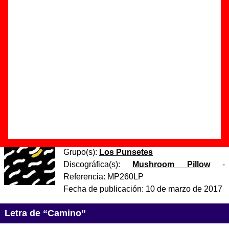
Autor(es) de la letra - ????
Autor(es) de la música - ????
Discos en los que aparece “Camino”
“
¡Viva!
” (
CD
)
Grupo(s):
Los Punsetes
Discográfica(s):
Mushroom Pillow
-
Referencia:
MP260
Fecha de publicación:
10 de marzo de 2017
“
¡Viva!
” (
LP de vinilo de 12’’
)
Grupo(s):
Los Punsetes
Discográfica(s):
Mushroom Pillow
-
Referencia:
MP260LP
Fecha de publicación:
10 de marzo de 2017
Letra de “Camino”