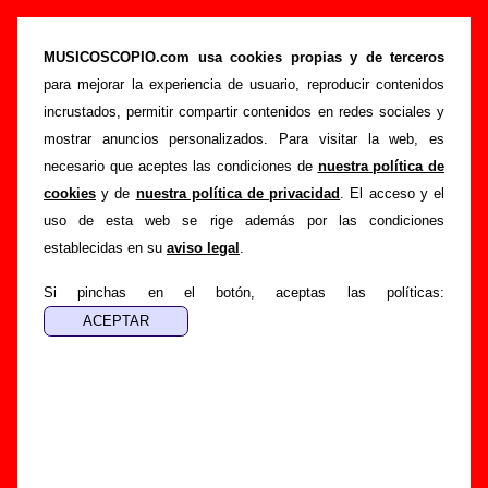
“Camino”, canción de Los Punsetes (Letra e
información)
MUSICOSCOPIO.com usa cookies propias y de terceros
para mejorar la experiencia de usuario, reproducir contenidos
>
>
>
Portada
Los Punsetes
Canciones
Camino
incrustados, permitir compartir contenidos en redes sociales y
Esta página pretende recopilar todo tipo de información
mostrar anuncios personalizados. Para visitar la web, es
sobre la
canción "Camino
" interpretada por
Los Punsetes
.
necesario que aceptes las condiciones de
nuestra política de
Además de su letra, también aparecerá información sobre el
cookies
y de
nuestra política de privacidad
. El acceso y el
autor o los autores, sobre los discos en los que está incluido
uso de esta web se rige además por las condiciones
este tema, sobre la grabación del mismo, sobre versiones a
establecidas en su
aviso legal
.
cargo de otros grupos... Si encuentras errores o tienes
información adicional, puedes ayudar a
completar esta
Si pinchas en el botón, aceptas las políticas:
información
.
Autores, versiones, ediciones... de “Camino”