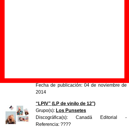
historia natural”
Autor(es) de la letra - Los Punsetes
Autor(es) de la música - Los Punsetes
Discos en los que aparece “Museo de historia natural”
“
LPIV
” (
CD
)
Grupo(s):
Los Punsetes
Discográfica(s):
Canadá Editorial
-
Referencia:
????
Fecha de publicación:
04 de noviembre de
2014
“
LPIV
” (
LP de vinilo de 12’’
)
Grupo(s):
Los Punsetes
Discográfica(s):
Canadá Editorial
-
Referencia:
????