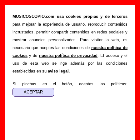
“Museo de historia natural”, canción de Los
Punsetes (Letra e información)
MUSICOSCOPIO.com usa cookies propias y de terceros
para mejorar la experiencia de usuario, reproducir contenidos
>
>
Portada
Los Punsetes
Canciones
incrustados, permitir compartir contenidos en redes sociales y
>
Museo de historia natural
mostrar anuncios personalizados. Para visitar la web, es
necesario que aceptes las condiciones de
nuestra política de
Esta página pretende recopilar todo tipo de información
cookies
y de
nuestra política de privacidad
. El acceso y el
sobre la
canción "Museo de historia natural
" interpretada
uso de esta web se rige además por las condiciones
por
Los Punsetes
. Además de su letra, también aparecerá
establecidas en su
aviso legal
.
información sobre el autor o los autores, sobre los discos en
los que está incluido este tema, sobre la grabación del
Si pinchas en el botón, aceptas las políticas:
mismo, sobre versiones a cargo de otros grupos... Si
encuentras errores o tienes información adicional, puedes
ayudar a
completar esta información
.
Autores, versiones, ediciones... de “Museo de