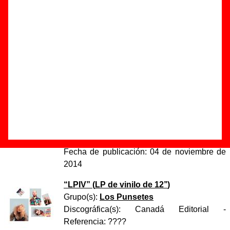
más temprano”
Autor(es) de la letra - Los Punsetes
Autor(es) de la música - Los Punsetes
Discos en los que aparece “Amanece más temprano”
“
LPIV
” (
CD
)
Grupo(s):
Los Punsetes
Discográfica(s):
Canadá Editorial
-
Referencia:
????
Fecha de publicación:
04 de noviembre de
2014
“
LPIV
” (
LP de vinilo de 12’’
)
Grupo(s):
Los Punsetes
Discográfica(s):
Canadá Editorial
-
Referencia:
????