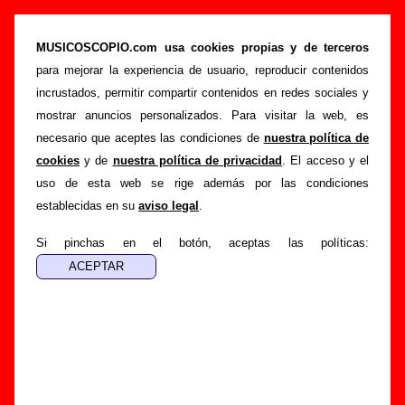
“Amanece más temprano”, canción de Los
Punsetes (Letra e información)
MUSICOSCOPIO.com usa cookies propias y de terceros
para mejorar la experiencia de usuario, reproducir contenidos
>
>
Portada
Los Punsetes
Canciones
incrustados, permitir compartir contenidos en redes sociales y
>
Amanece más temprano
mostrar anuncios personalizados. Para visitar la web, es
necesario que aceptes las condiciones de
nuestra política de
Esta página pretende recopilar todo tipo de información
cookies
y de
nuestra política de privacidad
. El acceso y el
sobre la
canción "Amanece más temprano
" interpretada
uso de esta web se rige además por las condiciones
por
Los Punsetes
. Además de su letra, también aparecerá
establecidas en su
aviso legal
.
información sobre el autor o los autores, sobre los discos en
los que está incluido este tema, sobre la grabación del
Si pinchas en el botón, aceptas las políticas:
mismo, sobre versiones a cargo de otros grupos... Si
encuentras errores o tienes información adicional, puedes
ayudar a
completar esta información
.
Autores, versiones, ediciones... de “Amanece