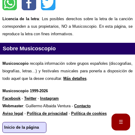
Licencia de la letra
: Los posibles derechos sobre la letra de la canción
corresponden a sus propietarios, NO a Musicoscopio. En esta página, se
reproduce la letra con fines informativos.
Sobre Musicoscopio
Musicoscopio
recopila información sobre grupos españoles (discografias,
biografías, letras...) y festivales musicales para ponerla a disposición de
todo aquel que la desee consultar.
Más detalles
.
Musicoscopio 1999-2026
Facebook
-
Twitter
-
Instagram
Webmaster
: Guillermo Albaida Ventura -
Contacto
Aviso legal
-
Política de privacidad
-
Política de cookies
☰
Inicio de la página
Portada
Biografía