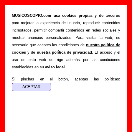
“Malas tierras”, canción de Los Punsetes
(Letra e información)
MUSICOSCOPIO.com usa cookies propias y de terceros
para mejorar la experiencia de usuario, reproducir contenidos
>
>
>
Portada
Los Punsetes
Canciones
Malas tierras
incrustados, permitir compartir contenidos en redes sociales y
Esta página pretende recopilar todo tipo de información
mostrar anuncios personalizados. Para visitar la web, es
sobre la
canción "Malas tierras
" interpretada por
Los
necesario que aceptes las condiciones de
nuestra política de
Punsetes
. Además de su letra, también aparecerá
cookies
y de
nuestra política de privacidad
. El acceso y el
información sobre el autor o los autores, sobre los discos en
uso de esta web se rige además por las condiciones
los que está incluido este tema, sobre la grabación del
establecidas en su
aviso legal
.
mismo, sobre versiones a cargo de otros grupos... Si
encuentras errores o tienes información adicional, puedes
Si pinchas en el botón, aceptas las políticas:
ayudar a
completar esta información
.
Autores, versiones, ediciones... de “Malas tierras”