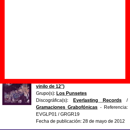
Autor(es) de la letra - ????
Autor(es) de la música - ????
Discos en los que aparece “Malas tierras”
“
Una montaña es una montaña
” (
CD
)
Grupo(s):
Los Punsetes
Discográfica(s):
Everlasting Records
-
Referencia:
EVGCD01
Fecha de publicación:
21 de mayo de 2012
“
Una montaña es una montaña
” (
LP de
vinilo de 12’’
)
Grupo(s):
Los Punsetes
Discográfica(s):
Everlasting Records
/
Gramaciones Grabofónicas
- Referencia:
EVGLP01 / GRGR19
Fecha de publicación:
28 de mayo de 2012