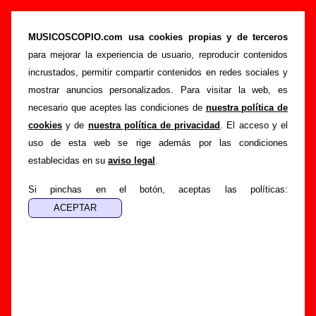
“Un corte limpio”, canción de Los Punsetes
(Letra e información)
MUSICOSCOPIO.com usa cookies propias y de terceros
para mejorar la experiencia de usuario, reproducir contenidos
>
>
>
Portada
Los Punsetes
Canciones
Un corte limpio
incrustados, permitir compartir contenidos en redes sociales y
Esta página pretende recopilar todo tipo de información
mostrar anuncios personalizados. Para visitar la web, es
sobre la
canción "Un corte limpio
" interpretada por
Los
necesario que aceptes las condiciones de
nuestra política de
Punsetes
. Además de su letra, también aparecerá
cookies
y de
nuestra política de privacidad
. El acceso y el
información sobre el autor o los autores, sobre los discos en
uso de esta web se rige además por las condiciones
los que está incluido este tema, sobre la grabación del
establecidas en su
aviso legal
.
mismo, sobre versiones a cargo de otros grupos... Si
encuentras errores o tienes información adicional, puedes
Si pinchas en el botón, aceptas las políticas:
ayudar a
completar esta información
.
Autores, versiones, ediciones... de “Un corte
limpio”