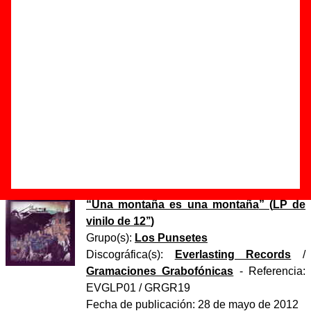
Autor(es) de la letra - ????
Autor(es) de la música - ????
Discos en los que aparece “Un corte limpio”
“
Una montaña es una montaña
” (
CD
)
Grupo(s):
Los Punsetes
Discográfica(s):
Everlasting Records
-
Referencia:
EVGCD01
Fecha de publicación:
21 de mayo de 2012
“
Una montaña es una montaña
” (
LP de
vinilo de 12’’
)
Grupo(s):
Los Punsetes
Discográfica(s):
Everlasting Records
/
Gramaciones Grabofónicas
- Referencia:
EVGLP01 / GRGR19
Fecha de publicación:
28 de mayo de 2012