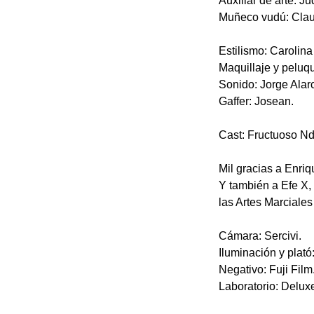
Auxiliar de arte: Ju
Muñeco vudú: Cla
Estilismo: Carolina
Maquillaje y peluque
Sonido: Jorge Alar
Gaffer: Josean.
Cast: Fructuoso Nd
Mil gracias a Enri
Y también a Efe X, 
las Artes Marciales
Cámara: Sercivi.
Iluminación y plató
Negativo: Fuji Film
Laboratorio: Delux