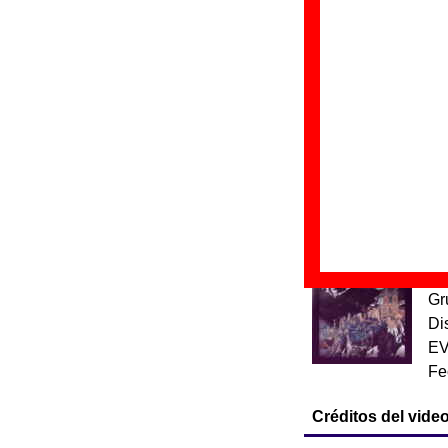
“
A
Gr
Di
Fe
“
U
Gr
Di
Fe
“
U
Gr
Di
EV
Fe
Créditos del videoc