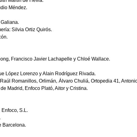
dith Martín de Hevia.
udio Méndez.
 Galiana.
ría: Silvia Ortiz Quirós.
cón.
ong, Francisco Javier Lachapelle y Chloé Wallace.
que López Lorenzo y Alain Rodríguez Rivada.
Raúl Romanillos, Orlimán, Álvaro Chuliá, Ortopedia 41, Antonio
 de Madrid, Enfoco Plató, Aitor y Cristina.
: Enfoco, S.L.
.
e Barcelona.