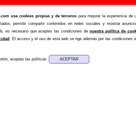
sional”, canción de Los Punsetes (Letra e inform
om usa cookies propias y de terceros
para mejorar la experiencia de u
>
>
etes
Canciones
Alférez provisional
stados, permitir compartir contenidos en redes sociales y mostrar anuncio
nde recopilar todo tipo de información sobre la
canción "Al
web, es necesario que aceptes las condiciones de
nuestra política de coo
s Punsetes
. Además de su letra, también aparecerá informaci
acidad
. El acceso y el uso de esta web se rige además por las condiciones 
los discos en los que está incluido este tema, sobre la grabac
de otros grupos... Si encuentras errores o tienes informació
otón, aceptas las políticas:
r esta información
.
es, ediciones... de “Alférez provisional”
a - ????
sica - ????
 aparece “Alférez provisional”