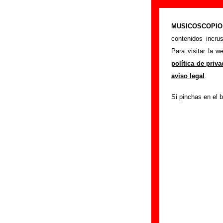
“Alférez provi
MUSICOSCOPIO.c
>
Portada
Los Puns
contenidos incru
Esta página prete
Para visitar la 
interpretada por
Lo
política de priv
los autores, sobre 
aviso legal
.
versiones a cargo 
Si pinchas en el b
ayudar a
completa
Autores, version
Autor(es) de la letr
Autor(es) de la mú
Discos en los que