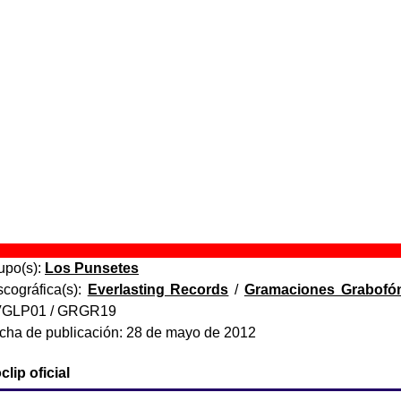
lférez provisional
” (
Single digital
)
upo(s):
Los Punsetes
scográfica(s):
Everlasting Records
- Referencia:
????
cha de publicación:
mayo de 2012
na montaña es una montaña
” (
CD
)
upo(s):
Los Punsetes
scográfica(s):
Everlasting Records
- Referencia:
EVGCD01
cha de publicación:
21 de mayo de 2012
na montaña es una montaña
” (
LP de vinilo de 12’’
)
upo(s):
Los Punsetes
scográfica(s):
Everlasting Records
/
Gramaciones Grabofó
GLP01 / GRGR19
cha de publicación:
28 de mayo de 2012
lip oficial