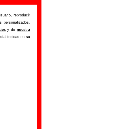
ación)
suario, reproducir
s personalizados.
férez provisional
"
kies
y de
nuestra
ón sobre el autor o
establecidas en su
ión del mismo, sobre
n adicional, puedes