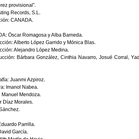
rez provisional”.
sting Records, S.L.
cción: CANADA.
A: Óscar Romagosa y Alba Barneda.
cción: Alberto López Garrido y Mónica Blas.
cción: Alejandro López Medina.
ucción: Bárbara González, Cinthia Navarro, Josué Corral, Yad
afía: Juanmi Azpiroz.
a: Imanol Nabea.
a: Manuel Mendoza.
r Díaz Morales.
 Sánchez.
Eduardo Parrilla.
David García.