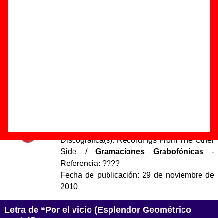
Autores, versiones, ediciones... de “Por el vicio
(Esplendor Geométrico remix)”
Autor(es) de la letra - ????
Autor(es) de la música - ????
Discos en los que aparece “Por el vicio (Esplendor
Geométrico remix)”
“
LP2RMX
” (
Vinilo de 10’’
)
Grupo(s):
Los Punsetes
Discográfica(s):
Recordings From The Other
Side
/
Gramaciones Grabofónicas
-
Referencia:
????
Fecha de publicación:
29 de noviembre de
2010
Letra de “Por el vicio (Esplendor Geométrico