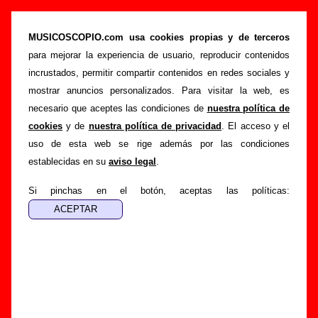
“Por el vicio (Esplendor Geométrico remix)”,
canción de Los Punsetes (Letra e
MUSICOSCOPIO.com usa cookies propias y de terceros
información)
para mejorar la experiencia de usuario, reproducir contenidos
incrustados, permitir compartir contenidos en redes sociales y
>
>
Portada
Los Punsetes
Canciones
mostrar anuncios personalizados. Para visitar la web, es
>
Por el vicio (Esplendor Geométrico remix)
necesario que aceptes las condiciones de
nuestra política de
cookies
y de
nuestra política de privacidad
. El acceso y el
Esta página pretende recopilar todo tipo de información
uso de esta web se rige además por las condiciones
sobre la
canción "Por el vicio (Esplendor Geométrico
establecidas en su
aviso legal
.
remix)
" interpretada por
Los Punsetes
. Además de su letra,
también aparecerá información sobre el autor o los autores,
Si pinchas en el botón, aceptas las políticas:
sobre los discos en los que está incluido este tema, sobre la
grabación del mismo, sobre versiones a cargo de otros
grupos... Si encuentras errores o tienes información
adicional, puedes ayudar a
completar esta información
.