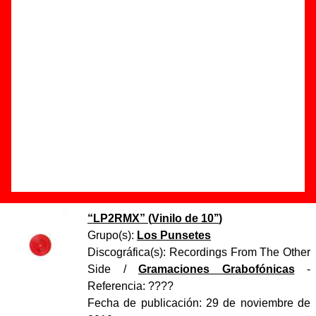
Autores, versiones, ediciones... de “Cien metros
para el cementerio (Avalonian people remix, por
Avalon)”
Autor(es) de la letra - ????
Autor(es) de la música - ????
Discos en los que aparece “Cien metros para el
cementerio (Avalonian people remix, por Avalon)”
“
LP2RMX
” (
Vinilo de 10’’
)
Grupo(s):
Los Punsetes
Discográfica(s):
Recordings From The Other
Side
/
Gramaciones Grabofónicas
-
Referencia:
????
Fecha de publicación:
29 de noviembre de