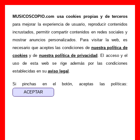
“Cien metros para el cementerio (Avalonian
people remix, por Avalon)”, canción de Los
MUSICOSCOPIO.com usa cookies propias y de terceros
Punsetes (Letra e información)
para mejorar la experiencia de usuario, reproducir contenidos
incrustados, permitir compartir contenidos en redes sociales y
>
>
Portada
Los Punsetes
Canciones
mostrar anuncios personalizados. Para visitar la web, es
>
Cien metros para el cementerio (Avalonian people remix, por
necesario que aceptes las condiciones de
nuestra política de
Avalon)
cookies
y de
nuestra política de privacidad
. El acceso y el
uso de esta web se rige además por las condiciones
Esta página pretende recopilar todo tipo de información
establecidas en su
aviso legal
.
sobre la
canción "Cien metros para el cementerio
(Avalonian people remix, por Avalon)
" interpretada por
Si pinchas en el botón, aceptas las políticas:
Los Punsetes
. Además de su letra, también aparecerá
información sobre el autor o los autores, sobre los discos en
los que está incluido este tema, sobre la grabación del
mismo, sobre versiones a cargo de otros grupos... Si
encuentras errores o tienes información adicional, puedes
ayudar a
completar esta información
.