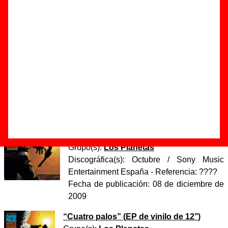
Juan de Osuna”
Autor(es) de la letra - Antonio Quintero / Rafael de León /
Manuel Quiroga
Autor(es) de la música - Antonio Quintero / Rafael de León /
Manuel Quiroga
Discos en los que aparece “Romance de Juan de
Osuna”
“
Cuatro palos
” (
CD-EP
)
Grupo(s):
Los Planetas
Discográfica(s):
Octubre / Sony Music
Entertainment España
- Referencia:
????
Fecha de publicación:
08 de diciembre de
2009
“
Cuatro palos
” (
EP de vinilo de 12’’
)