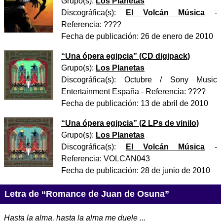
Grupo(s):
Los Planetas
Discográfica(s):
El Volcán Música
-
Referencia:
????
Fecha de publicación:
26 de enero de 2010
“
Una ópera egipcia
” (
CD digipack
)
Grupo(s):
Los Planetas
Discográfica(s):
Octubre / Sony Music
Entertainment España
- Referencia:
????
Fecha de publicación:
13 de abril de 2010
“
Una ópera egipcia
” (
2 LPs de vinilo
)
Grupo(s):
Los Planetas
Discográfica(s):
El Volcán Música
-
Referencia:
VOLCAN043
Fecha de publicación:
28 de junio de 2010
Letra de “Romance de Juan de Osuna”
Hasta la alma, hasta la alma me duele ...