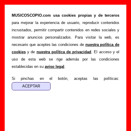
“Romance de Juan de Osuna”, canción de
Los Planetas (Letra e información)
MUSICOSCOPIO.com usa cookies propias y de terceros
para mejorar la experiencia de usuario, reproducir contenidos
>
>
Portada
Los Planetas
Canciones
incrustados, permitir compartir contenidos en redes sociales y
>
Romance de Juan de Osuna
mostrar anuncios personalizados. Para visitar la web, es
necesario que aceptes las condiciones de
nuestra política de
Esta página pretende recopilar todo tipo de información
cookies
y de
nuestra política de privacidad
. El acceso y el
sobre la
canción "Romance de Juan de Osuna
"
uso de esta web se rige además por las condiciones
interpretada por
Los Planetas
. Además de su letra, también
establecidas en su
aviso legal
.
aparecerá información sobre el autor o los autores, sobre los
discos en los que está incluido este tema, sobre la grabación
Si pinchas en el botón, aceptas las políticas:
del mismo, sobre versiones a cargo de otros grupos... Si
encuentras errores o tienes información adicional, puedes
ayudar a
completar esta información
.
Autores, versiones, ediciones... de “Romance de