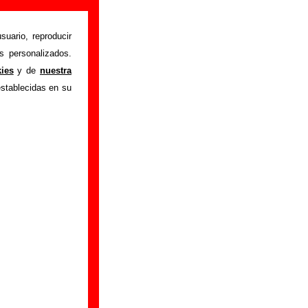
as
suario, reproducir
s personalizados.
itu de la Navidad”
,
kies
y de
nuestra
l disco, también se
establecidas en su
onibles: los datos
productor, músicos,
, información sobre
ncuentras errores o