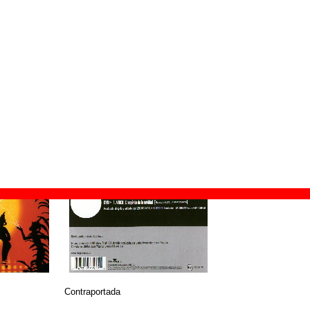
ión:
11 de noviembre de 2002
MG Music Spain
netas
© BMG Music Spain
Contraportada