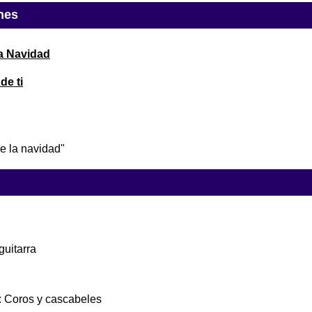
nes
la Navidad
de ti
de la navidad"
guitarra
: Coros y cascabeles