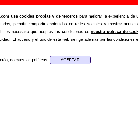
e la Navidad” (CD single + DVD, 2002) - Los Planet
om usa cookies propias y de terceros
para mejorar la experiencia de u
>
>
etas
Discografía
El espíritu de la Navidad
stados, permitir compartir contenidos en redes sociales y mostrar anuncio
de recopilar todo tipo de información sobre el
disco “El espír
web, es necesario que aceptes las condiciones de
nuestra política de coo
os Planetas
. Además del listado de canciones incluidas en e
acidad
. El acceso y el uso de esta web se rige además por las condiciones 
 página otros tipos de información a medida que estén disp
u publicación, los créditos de la grabación de las canciones (
otón, aceptas las políticas:
sponsables de la grabación, las mezclas y la masterización)
 otros formatos, curiosidades relacionadas con el disco... Si e
 adicional, puedes ayudar a
completar esta información
.
de la Navidad
le + DVD