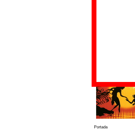
Fecha de publicac
Discográfica(s):
B
Referencia:
????
Grupo(s)
:
Los Pla
Diseño
© BMG Music Spain
Portada