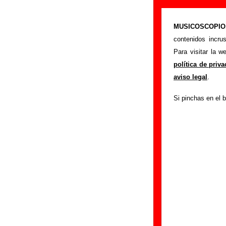
“El espíritu d
MUSICOSCOPIO.c
>
Portada
Los Plan
contenidos incru
Esta página preten
Para visitar la 
interpretado por
L
política de priv
mostrarán en esta
aviso legal
.
relacionados con s
Si pinchas en el b
colaboradores y re
otras ediciones en
tienes información
Edición
Título:
El espíritu 
Formato:
CD sing