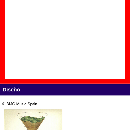
Edición
Título:
Corrientes circulares en el tiempo
Formato:
CD single promocional
Fecha de publicación:
2002
Discográfica(s):
BMG Music Spain
Referencia:
????
Grupo(s)
:
Los Planetas
Diseño
© BMG Music Spain