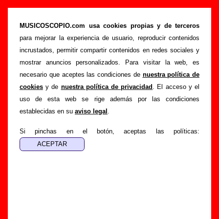
“Corrientes circulares en el tiempo” (CD
single promocional, 2002) - Los Planetas
MUSICOSCOPIO.com usa cookies propias y de terceros
para mejorar la experiencia de usuario, reproducir contenidos
>
>
Portada
Los Planetas
Discografía
incrustados, permitir compartir contenidos en redes sociales y
>
Corrientes circulares en el tiempo
mostrar anuncios personalizados. Para visitar la web, es
necesario que aceptes las condiciones de
nuestra política de
Esta página pretende recopilar todo tipo de información
cookies
y de
nuestra política de privacidad
. El acceso y el
sobre el
disco “Corrientes circulares en el tiempo”
,
uso de esta web se rige además por las condiciones
interpretado por
Los Planetas
. Además del listado de
establecidas en su
aviso legal
.
canciones incluidas en el disco, también se mostrarán en
esta página otros tipos de información a medida que estén
Si pinchas en el botón, aceptas las políticas:
disponibles: los datos relacionados con su publicación, los
créditos de la grabación de las canciones (productor,
músicos, colaboradores y responsables de la grabación, las
mezclas y la masterización), información sobre otras
ediciones en otros formatos, curiosidades relacionadas con
el disco... Si encuentras errores o tienes información
adicional, puedes ayudar a
completar esta información
.