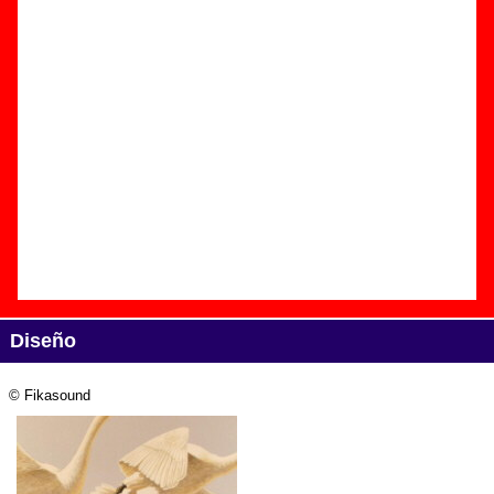
Edición
Título:
Vidas ejemplares
Formato:
LP de vinilo de 12’’
Fecha de publicación:
15 de noviembre de 2011
Discográfica(s):
Fikasound
Referencia:
Fika004
Grupo(s)
:
Los Lagos De Hinault
Diseño
© Fikasound