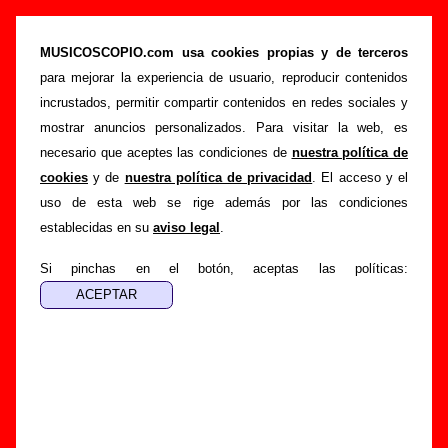
“Vidas ejemplares” (LP de vinilo de 12’’, 2011)
- Los Lagos De Hinault
MUSICOSCOPIO.com usa cookies propias y de terceros
para mejorar la experiencia de usuario, reproducir contenidos
>
>
Portada
Los Lagos De Hinault
Discografía
incrustados, permitir compartir contenidos en redes sociales y
>
Vidas ejemplares
mostrar anuncios personalizados. Para visitar la web, es
necesario que aceptes las condiciones de
nuestra política de
Esta página pretende recopilar todo tipo de información
cookies
y de
nuestra política de privacidad
. El acceso y el
sobre el
disco “Vidas ejemplares”
, interpretado por
Los
uso de esta web se rige además por las condiciones
Lagos De Hinault
. Además del listado de canciones
establecidas en su
aviso legal
.
incluidas en el disco, también se mostrarán en esta página
otros tipos de información a medida que estén disponibles:
Si pinchas en el botón, aceptas las políticas:
los datos relacionados con su publicación, los créditos de la
grabación de las canciones (productor, músicos,
colaboradores y responsables de la grabación, las mezclas y
la masterización), información sobre otras ediciones en otros
formatos, curiosidades relacionadas con el disco... Si
encuentras errores o tienes información adicional, puedes
ayudar a
completar esta información
.