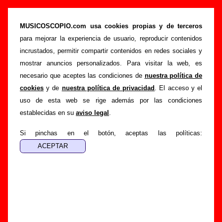
Los Flechazos - Añadir o corregir información
MUSICOSCOPIO.com usa cookies propias y de terceros
>
>
Portada
Los Flechazos
Añadir
para mejorar la experiencia de usuario, reproducir contenidos
Si tienes información adicional, puedes enviar nueva
incrustados, permitir compartir contenidos en redes sociales y
información o corregir la existente mediante el siguiente
mostrar anuncios personalizados. Para visitar la web, es
formulario o escribiendo un e-mail a
necesario que aceptes las condiciones de
nuestra política de
guialven@musicoscopio.com
.
Gracias por tu
cookies
y de
nuestra política de privacidad
. El acceso y el
colaboración.
uso de esta web se rige además por las condiciones
establecidas en su
aviso legal
.
Nombre
:
Si pinchas en el botón, aceptas las políticas:
E-mail
:
(necesario para obtener respuesta)
Asunto :