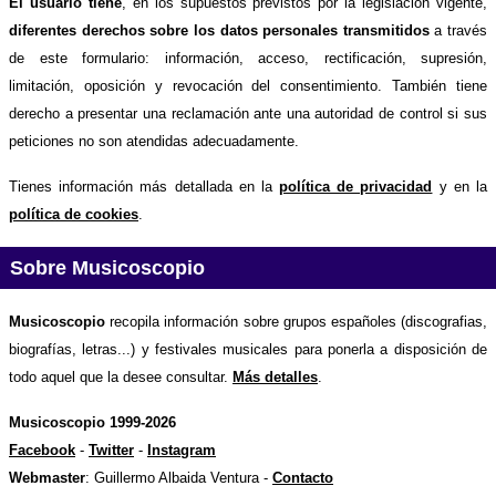
El usuario tiene
, en los supuestos previstos por la legislación vigente,
diferentes derechos sobre los datos personales transmitidos
a través
de este formulario: información, acceso, rectificación, supresión,
limitación, oposición y revocación del consentimiento. También tiene
derecho a presentar una reclamación ante una autoridad de control si sus
peticiones no son atendidas adecuadamente.
Tienes información más detallada en la
política de privacidad
y en la
política de cookies
.
Sobre Musicoscopio
Musicoscopio
recopila información sobre grupos españoles (discografias,
biografías, letras...) y festivales musicales para ponerla a disposición de
todo aquel que la desee consultar.
Más detalles
.
Musicoscopio 1999-2026
Facebook
-
Twitter
-
Instagram
Webmaster
: Guillermo Albaida Ventura -
Contacto