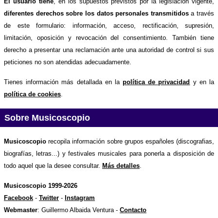
El usuario tiene
, en los supuestos previstos por la legislación vigente,
diferentes derechos sobre los datos personales transmitidos
a través
de este formulario: información, acceso, rectificación, supresión,
limitación, oposición y revocación del consentimiento. También tiene
derecho a presentar una reclamación ante una autoridad de control si sus
peticiones no son atendidas adecuadamente.
Tienes información más detallada en la
política de privacidad
y en la
política de cookies
.
Sobre Musicoscopio
Musicoscopio
recopila información sobre grupos españoles (discografias,
biografías, letras...) y festivales musicales para ponerla a disposición de
todo aquel que la desee consultar.
Más detalles
.
Musicoscopio 1999-2026
Facebook
-
Twitter
-
Instagram
Webmaster
: Guillermo Albaida Ventura -
Contacto