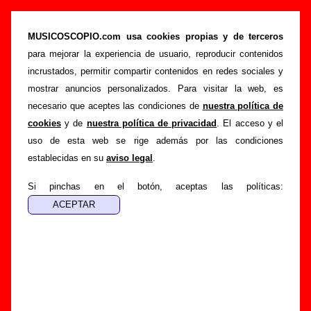
Los Flechazos - Añadir o corregir información
MUSICOSCOPIO.com usa cookies propias y de terceros
>
>
Portada
Los Flechazos
Añadir
para mejorar la experiencia de usuario, reproducir contenidos
Si tienes información adicional, puedes enviar nueva
incrustados, permitir compartir contenidos en redes sociales y
información o corregir la existente mediante el siguiente
mostrar anuncios personalizados. Para visitar la web, es
formulario o escribiendo un e-mail a
necesario que aceptes las condiciones de
nuestra política de
guialven@musicoscopio.com
.
Gracias por tu
cookies
y de
nuestra política de privacidad
. El acceso y el
colaboración.
uso de esta web se rige además por las condiciones
establecidas en su
aviso legal
.
Nombre
:
Si pinchas en el botón, aceptas las políticas:
E-mail
:
(necesario para obtener respuesta)
Asunto :