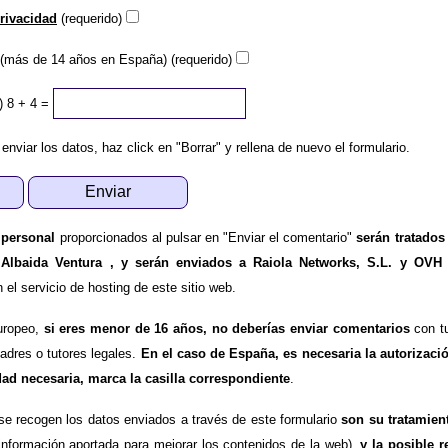
privacidad
(requerido)
(más de 14 años en España) (requerido)
)
8 + 4 =
 enviar los datos, haz click en "Borrar" y rellena de nuevo el formulario.
 personal
proporcionados al pulsar en "Enviar el comentario"
serán tratados
 Albaida Ventura , y serán enviados a Raiola Networks, S.L. y OVH
l servicio de hosting de este sitio web.
uropeo,
si eres menor de 16 años, no deberías enviar comentarios
con tu
padres o tutores legales.
En el caso de España, es necesaria la autorizaci
dad necesaria, marca la casilla correspondiente
.
se recogen los datos enviados a través de este formulario
son su tratamien
información aportada para mejorar los contenidos de la web),
y la posible r