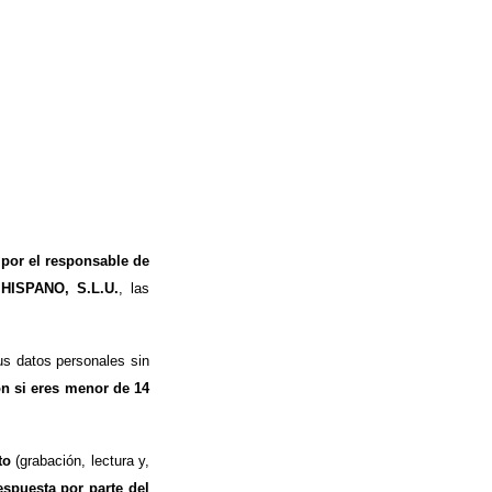
 por el responsable de
 HISPANO, S.L.U.
, las
s datos personales sin
ón si eres menor de 14
to
(grabación, lectura y,
espuesta por parte del