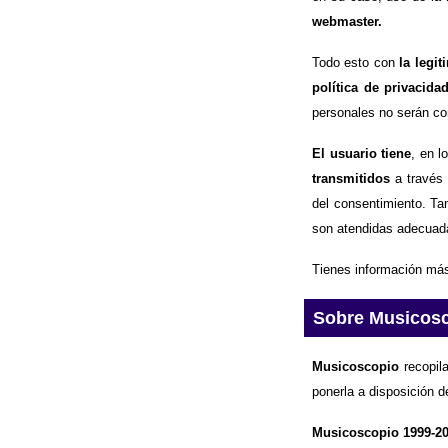
webmaster.
Todo esto con
la legi
política de privacida
personales no serán com
El usuario tiene
, en l
transmitidos
a través 
del consentimiento. Ta
son atendidas adecuad
Tienes información más
Sobre Musicos
Musicoscopio
recopila
ponerla a disposición d
Musicoscopio 1999-2