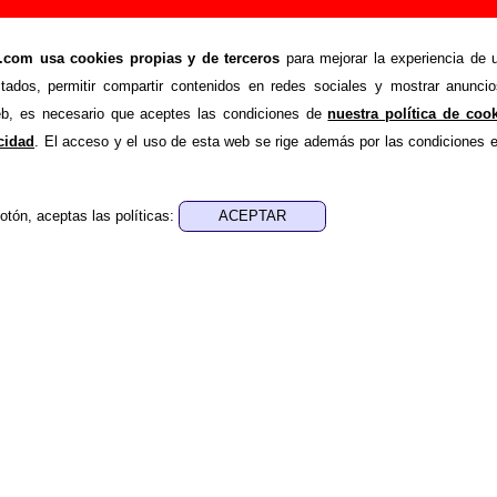
- Añadir o corregir información
om usa cookies propias y de terceros
para mejorar la experiencia de u
>
hazos
Añadir
stados, permitir compartir contenidos en redes sociales y mostrar anuncio
ión adicional, puedes enviar nueva información o corregir la ex
web, es necesario que aceptes las condiciones de
nuestra política de coo
rio o escribiendo un e-mail a
guialven@musicoscopio.co
acidad
. El acceso y el uso de esta web se rige además por las condiciones 
otón, aceptas las políticas:
:
a obtener respuesta)
ENDE material discográfico, solo contiene información so