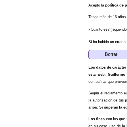
Acepto la
política de 
Tengo más de 16 años 
¿Cuánto es? (requerido
Si ha habido un error al
Los datos de carácter
esta web, Guillermo
compañías que proveen e
Según el reglamento e
la autorización de tus 
años
.
Si superas la e
Los fines
con los que 
en su caso, uso de la 