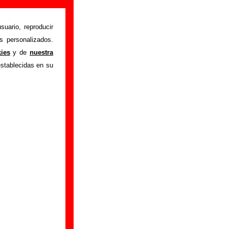
suario, reproducir
s personalizados.
istente mediante el
kies
y de
nuestra
m
.
Gracias por tu
establecidas en su
bre él.