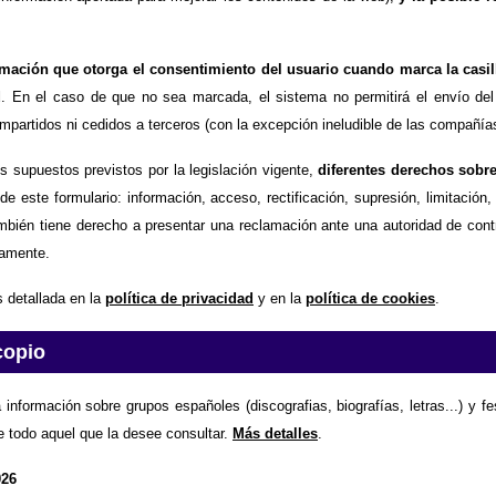
timación que otorga el consentimiento del usuario cuando marca la casil
d
. En el caso de que no sea marcada, el sistema no permitirá el envío del
partidos ni cedidos a terceros (con la excepción ineludible de las compañías
os supuestos previstos por la legislación vigente,
diferentes derechos sobr
de este formulario: información, acceso, rectificación, supresión, limitación
mbién tiene derecho a presentar una reclamación ante una autoridad de contr
amente.
 detallada en la
política de privacidad
y en la
política de cookies
.
copio
 información sobre grupos españoles (discografias, biografías, letras...) y f
e todo aquel que la desee consultar.
Más detalles
.
026