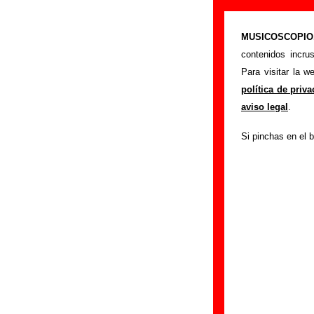
Los Flechazos 
MUSICOSCOPIO.c
>
Portada
Los Flec
contenidos incru
Si tienes informac
Para visitar la 
siguiente formula
política de priv
colaboración.
aviso legal
.
Nombre
:
Si pinchas en el b
E-mail
(necesario par
Asunto :
IMPORTANTE:
Musicoscopio NO V